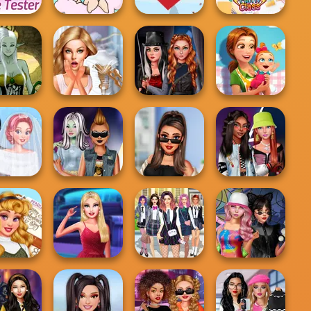
Valentine's Love
e Tester
Test
True Love Test
BFF Math Class
Fashionistas'
Delicious -
rk Mage
Bridezilla: Prank
Multiverse
Emily's New
reator
The Bride
Adven...
Beginn...
ect Cold
TikTok Divas
Fashionistas'
n Wedding
Punk vs Pastel
#likeforlikes
Faceoff
ear Round
Babs New Girl In
College Girls
Spin The Bottle