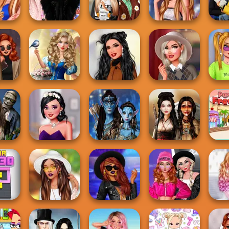
Girls
Wedding
Fashion Addict...
Handbook
Fashio
s Miss
Wednesday
Dress To Impress
Stylist For A Star
Ho
leng...
Besties Fun Day
Back To Schoo...
Arianna
Pri
ademia
Storybook Glam
rk
Dress Up
Dreamy Winter
Hollywood Stars
Sup
i...
Advent...
Date
#preppy
Summ
ie
Uninvited
Avatar Na'vi
nce
Bridesmaids
Warriors Saga
Battle Maidens
Papa's
TikTok Styles
Fashion Wars
Ins