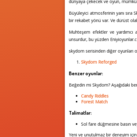
dünyaya çekecek ve oyun, mümkün
Büyüleyici atmosferinin yanı sıra S
bir rekabet yönü var. Ve dürüst ola
Muhteşem efektler ve yardımcı ar
unsurdur, bu yüzden Eniyioyunlar.
skydom serisinden diğer oyunları o
Skydom Reforged
Benzer oyunlar:
Beğedin mi Skydom? Aşağıdaki be
Candy Riddles
Forest Match
Talimatlar:
Sol fare düğmesine basın vey
Yeni ve unutulmaz bir deneyim için