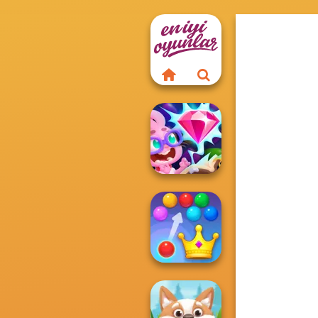
Skydom
Reforged
Royal Bubble