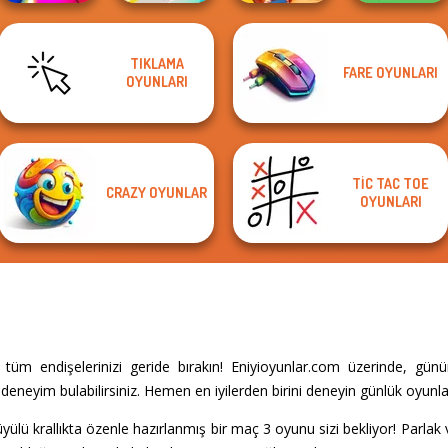
TIKLAMA
FARE OYUNLARI
OYUNLARI
Match Masters
Fun Race 3D
Wild West Match
Fruit Party
TIC TAC TOE
CRAZY OYUNLAR
OYUNLARI
üm endişelerinizi geride bırakın! Eniyioyunlar.com üzerinde, gün
eneyim bulabilirsiniz. Hemen en iyilerden birini deneyin günlük oyunla
ülü krallıkta özenle hazırlanmış bir maç 3 oyunu sizi bekliyor! Parlak v