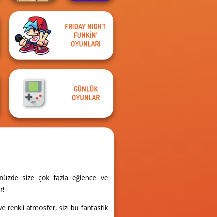
FRIDAY NIGHT
FUNKIN'
Bubble Shooter
Bubble Fall
OYUNLARI
Pro 4
GÜNLÜK
OYUNLAR
ünüzde size çok fazla eğlence ve
r!
e renkli atmosfer, sizi bu fantastik