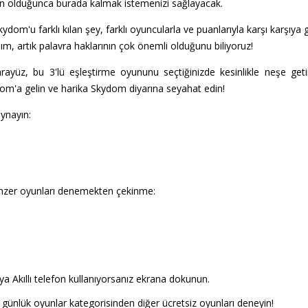
 olduğunca burada kalmak istemenizi sağlayacak.
kydom'u farklı kılan şey, farklı oyuncularla ve puanlarıyla karşı karşıya
lım, artık palavra haklarının çok önemli olduğunu biliyoruz!
ayüz, bu 3'lü eşleştirme oyununu seçtiğinizde kesinlikle neşe get
com'a gelin ve harika Skydom diyarına seyahat edin!
ynayın:
nzer oyunları denemekten çekinme:
a Akıllı telefon kullanıyorsanız ekrana dokunun.
 günlük oyunlar kategorisinden diğer ücretsiz oyunları deneyin!