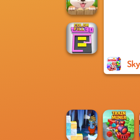
Blast
Puppy Blast
Sk
Color Fill 3D