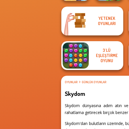
YETENEK
Gold Strike Icy
OYUNLARI
Cave
Train Miner
3'LÜ
EŞLEŞTIRME
OYUNU
OYUNLAR
GÜNLÜK OYUNLAR
Skydom
Skydom dünyasına adım atın ve t
rahatlama getirecek birçok benzer d
Skydom'dan bulutların üzerinde, büy