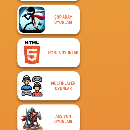
ÇÖP ADAM
OYUNLARI
HTML5 OYUNLAR
MULTIPLAYER
OYUNLAR
AKSIYON
OYUNLARI