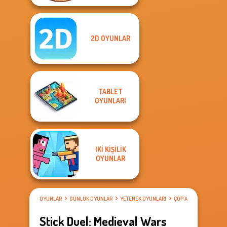
2D OYUNLAR
TABLET
OYUNLARI
IKI KIŞILIK
OYUNLAR
OYUNLAR
GÜNLÜK OYUNLAR
YETENEK OYUNLARI
ÇÖP ADAM OYUNLARI
Stick Duel: Medieval Wars