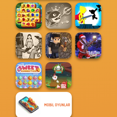
Spring Tile
Fish Stab Getting
Stickman The
Master
Big
Flash
Squid Battle
Simulator
Vectaria.io
Winter Clash 3D
MOBIL OYUNLAR
Mahjong Sweet
Easter
Egg Farm