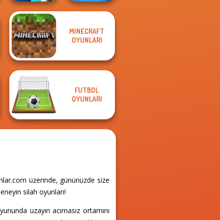
MINECRAFT
Stickman Rogue
OYUNLARI
Sniper Shooter 2
Online
FUTBOL
OYUNLARI
unlar.com üzerinde, gününüzde size
eneyin silah oyunları!
oyununda uzayın acımasız ortamını