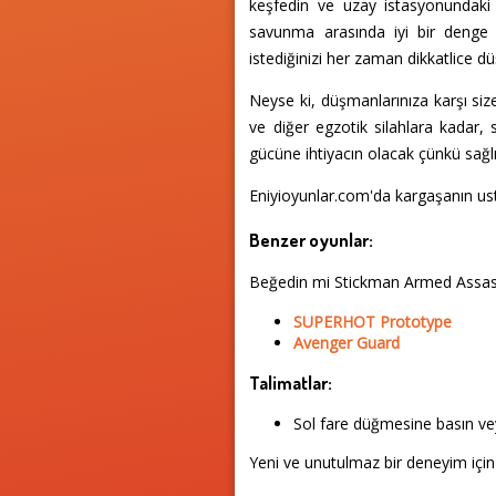
keşfedin ve uzay istasyonundaki
savunma arasında iyi bir denge 
istediğinizi her zaman dikkatlice d
Neyse ki, düşmanlarınıza karşı siz
ve diğer egzotik silahlara kadar, 
gücüne ihtiyacın olacak çünkü sağlı
Eniyioyunlar.com'da kargaşanın us
Benzer oyunlar:
Beğedin mi Stickman Armed Assass
SUPERHOT Prototype
Avenger Guard
Talimatlar:
Sol fare düğmesine basın vey
Yeni ve unutulmaz bir deneyim için 