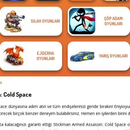
ÇÖP ADAM
SILAH OYUNLARI
Bubble Shooter
Prison Escape
Sniper Shot:
Stickman
OYUNLARI
HD 3
Online
Bullet Time
Jailbreak Story
EJDERHA
YARIŞ OYUNLARI
OYUNLARI
RI
: Cold Space
ce dünyasına adım atın ve tüm endişelerinizi geride bırakın! Eniyioy
recek birçok benzer deneyim bulabilirsiniz. Hemen en iyilerden birini d
ta kalacağınızı garanti ettiği Stickman Armed Assassin: Cold Space 