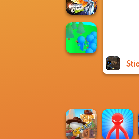
Flash
Moon Clash
Heroes
Sti
Crowd
Lumberjack