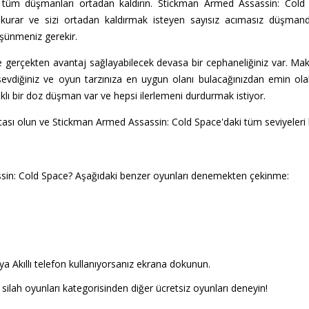
 tüm düşmanları ortadan kaldırın. Stickman Armed Assassin: Cold S
kurar ve sizi ortadan kaldırmak isteyen sayısız acımasız düşmanda
üşünmeniz gerekir.
e gerçekten avantaj sağlayabilecek devasa bir cephaneliğiniz var. Mak
sevdiğiniz ve oyun tarzınıza en uygun olanı bulacağınızdan emin olabi
klı bir doz düşman var ve hepsi ilerlemeni durdurmak istiyor.
tası olun ve Stickman Armed Assassin: Cold Space'daki tüm seviyeleri 
in: Cold Space? Aşağıdaki benzer oyunları denemekten çekinme:
a Akıllı telefon kullanıyorsanız ekrana dokunun.
silah oyunları kategorisinden diğer ücretsiz oyunları deneyin!