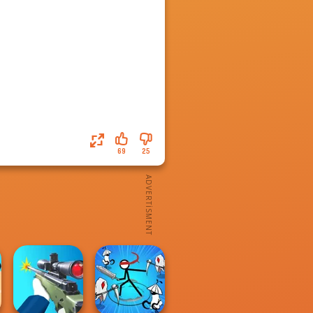
69
25