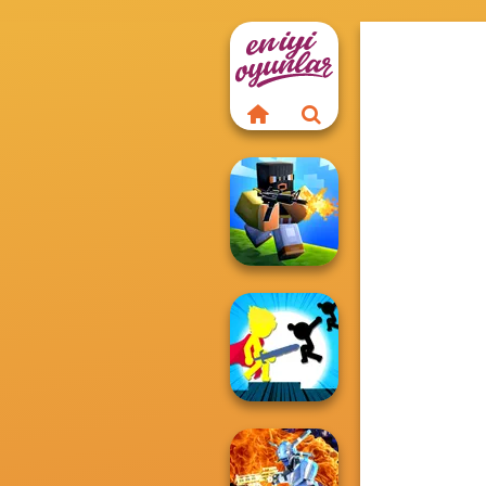
Poxel.io
Stickman The