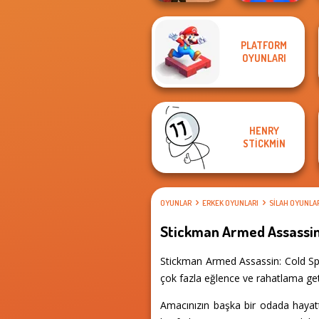
PLATFORM
Red Stickman vs
OYUNLARI
Western Sniper
Monster School
HENRY
STICKMIN
OYUNLAR
ERKEK OYUNLARI
SILAH OYUNLA
Stickman Armed Assassin
Stickman Armed Assassin: Cold Spa
çok fazla eğlence ve rahatlama geti
Amacınızın başka bir odada hayat