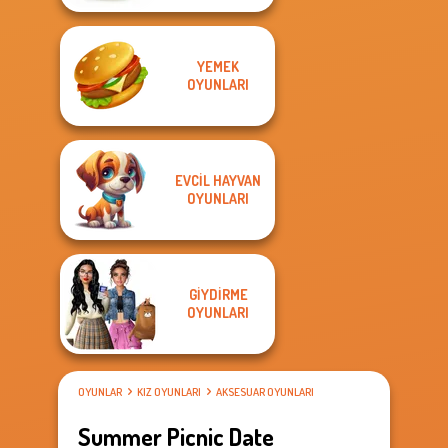
YEMEK
OYUNLARI
EVCIL HAYVAN
OYUNLARI
GIYDIRME
OYUNLARI
OYUNLAR
KIZ OYUNLARI
AKSESUAR OYUNLARI
Summer Picnic Date