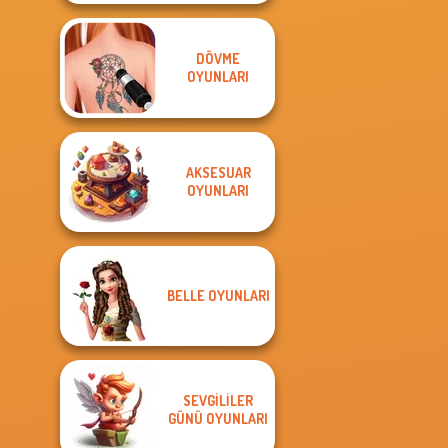
DÖVME
OYUNLARI
AKSESUAR
OYUNLARI
BELLE OYUNLARI
SEVGILILER
GÜNÜ OYUNLARI