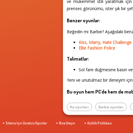
ve mükemmel stili yaratmak için ko
prenses görünümü, ister şık bir şehi
Benzer oyunlar:
Beğedin mi Barbie? Aşağıdaki ben
Kiss, Marry, Hate Challenge
Ellie Fashion Police
Talimatlar:
Sol fare düğmesine basın vey
Yeni ve unutulmaz bir deneyim için 
Bu oyun hem PC'de hem de mobi
Kız oyunları
Barbie oyunları
Siteniz İçin Ücretsiz Oyunlar
Bize Ulaşın
Gizlilik Politikası