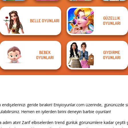
GÜZELLIK
BELLE OYUNLARI
Extreme
OYUNLARI
Cute Mermaid
Makeover
Americana
Folklore Fashion
BEBEK
GIYDIRME
OYUNLARI
OYUNLARI
endişelerinizi geride bırakın! Eniyioyunlar.com üzerinde, gününüzde 
abilirsiniz. Hemen en iyilerden birini deneyin barbie oyunları!
 adım atın! Zarif elbiselerden trend günlük görünümlere kadar çeşitli 