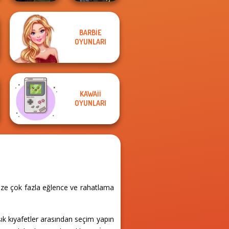
Manga Creator
BARBIE
Vampire Hunter
Hogwarts
OYUNLARI
P...
Princesses
KAWAII
OYUNLARI
size çok fazla eğlence ve rahatlama
şık kıyafetler arasından seçim yapın