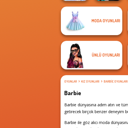
Party Crashers
MODA OYUNLARI
Ex-Boyfriend
Faithful Elf
Ed...
ÜNLÜ OYUNLARI
OYUNLAR
KIZ OYUNLARI
BARBIE OYUNLARI
Barbie
Barbie dünyasına adım atın ve tüm 
getirecek birçok benzer deneyim bul
Barbie ile göz alıcı moda dünyasına