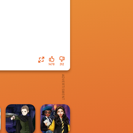
1470
312