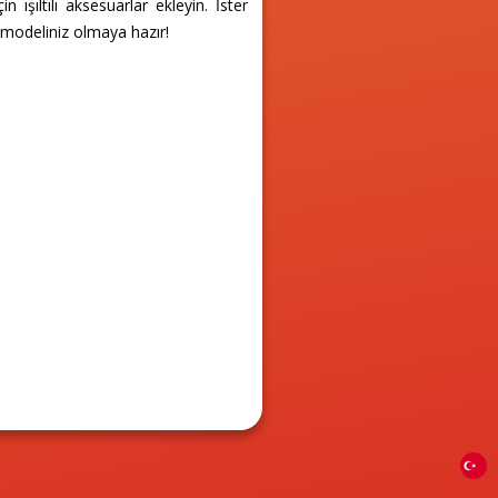
ışıltılı aksesuarlar ekleyin. İster
da modeliniz olmaya hazır!