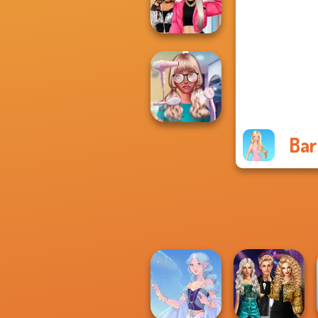
Of Life
BFFs Vs Bullies:
Fashion Rival...
Bar
Nerd To Popular
Makeover Mania