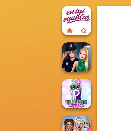
Style Police
Officer
The Celebrity Way