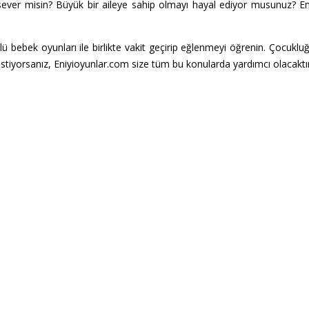
ı sever misin? Büyük bir aileye sahip olmayı hayal ediyor musunuz? E
lü bebek oyunları ile birlikte vakit geçirip eğlenmeyi öğrenin. Çocu
stiyorsanız, Eniyioyunlar.com size tüm bu konularda yardımcı olacaktı