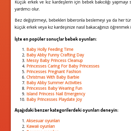
Küçük erkek ve kız kardeşlerin için bebek bakıcılığı yapmay
yardımcı olur.
Bez değiştirmeyi, bebekleri biberonla beslemeyi ya da her tür
küçük erkek veya kız kardeşinize nasıl bakacağınızı öğrenmek i
İşte en popüler sonuçlar bebek oyunları:
Baby Holly Feeding Time
Baby Abby Funny Crafting Day
Messy Baby Princess Cleanup
Princesses Caring For Baby Princesses
Princesses Pregnant Fashion
Christmas With Baby Barbie
Baby Abby Summer Activities
Princesses Baby Wearing Fun
Island Princess Nail Emergency
Baby Princesses Playdate Joy
Aşağıdaki benzer kategorilerdeki oyunları deneyin:
Aksesuar oyunları
Kawaii oyunları