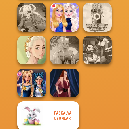
The Celebrity Way
SNK Cosplayer
BFFs Night Out
Of Life
Manga Creator
Natural Girl
Dark Mage
World Of
Portrait
Creator
Fantasy...
PASKALYA
Sailor Moon And
OYUNLARI
Friends Cosmic...
Pin-up Jessica