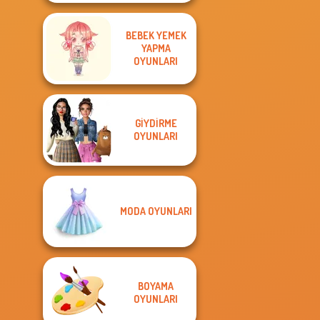
BEBEK YEMEK
YAPMA
OYUNLARI
GIYDIRME
OYUNLARI
MODA OYUNLARI
BOYAMA
OYUNLARI