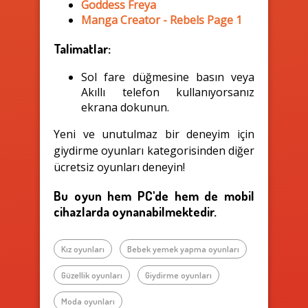
Goddess Freya
Manga Creator - Rebels Page 1
Talimatlar:
Sol fare düğmesine basın veya
Akıllı telefon kullanıyorsanız
ekrana dokunun.
Yeni ve unutulmaz bir deneyim için
giydirme oyunları kategorisinden diğer
ücretsiz oyunları deneyin!
Bu oyun hem PC'de hem de mobil
cihazlarda oynanabilmektedir.
Kız oyunları
Bebek yemek yapma oyunları
Güzellik oyunları
Giydirme oyunları
Moda oyunları