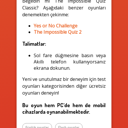
Beğedin mi The Impossible Quiz
Classic? Aşağıdaki benzer oyunları
denemekten çekinme:
Yes or No Challenge
The Impossible Quiz 2
Talimatlar:
Sol fare düğmesine basın veya
Akıllı telefon kullanıyorsanız
ekrana dokunun.
Yeni ve unutulmaz bir deneyim için test
oyunları kategorisinden diğer ücretsiz
oyunları deneyin!
Bu oyun hem PC'de hem de mobil
cihazlarda oynanabilmektedir.
Günlük oyunlar
Flash oyunlar