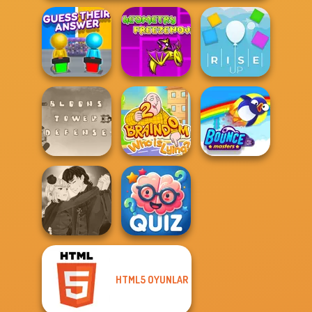
Geometry Dash:
Guess Their
FreezeNova
Answer
Game
Rise Up
Bloons Tower
Braindom 2:
Defense
Who is Lying?
Bouncemasters
Manga Creator
HTML5 OYUNLAR
Vampire Hunter
Quizmania: Trivia
P...
Game