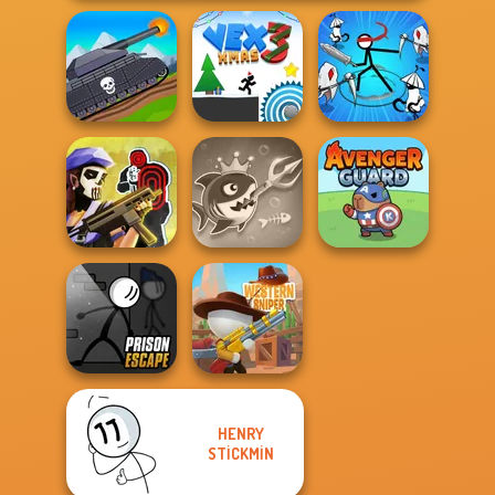
Tanks 2D: Tank
Stickman Rogue
Wars
Vex 3 Xmas
Online
Tom Clancy's
Fish Stab Getting
Shootout
Big
Avenger Guard
HENRY
Prison Escape
STICKMIN
Online
Western Sniper