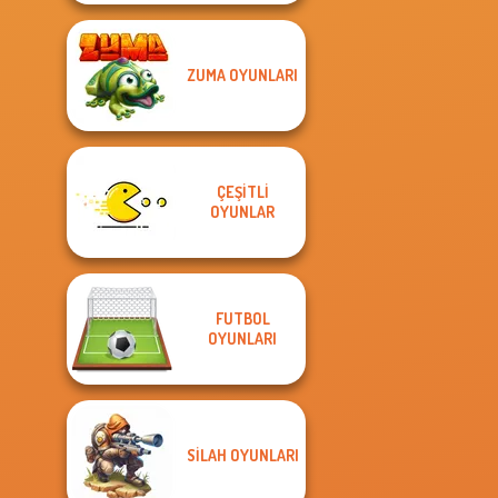
ZUMA OYUNLARI
ÇEŞITLI
OYUNLAR
FUTBOL
OYUNLARI
SILAH OYUNLARI