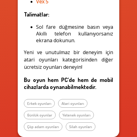
Vex 5
Talimatlar:
Sol fare düğmesine basın veya
Akıllı telefon kullanıyorsanız
ekrana dokunun.
Yeni ve unutulmaz bir deneyim için
atari oyunları kategorisinden diğer
ücretsiz oyunları deneyin!
Bu oyun hem PC'de hem de mobil
cihazlarda oynanabilmektedir.
Erkek oyunları
Atari oyunları
Günlük oyunlar
Yetenek oyunları
Çöp adam oyunları
Silah oyunları