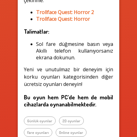
çekinme:
Trollface Quest: Horror 2
Trollface Quest: Horror
Talimatlar:
Sol fare düğmesine basın veya
Akıllı telefon kullanıyorsanız
ekrana dokunun.
Yeni ve unutulmaz bir deneyim için
korku oyunları kategorisinden diğer
ücretsiz oyunları deneyin!
Bu oyun hem PC'de hem de mobil
cihazlarda oynanabilmektedir.
Günlük oyunlar
2D oyunlar
Fare oyunları
Online oyunlar