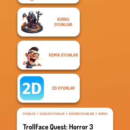
KORKU
OYUNLARI
KOMIK OYUNLAR
2D OYUNLAR
OYUNLAR
GÜNLÜK OYUNLAR
MACERA OYUNLARI
KORKU OYUNLARI
Trollface Quest: Horror 3