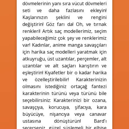
dövmelerinin yanı sıra vücut dövmeleri
seti ve daha fazlasını ekleyin!
Kaşlarınızın şeklini ve rengini
değiştirin! Göz farı da! Oh, ve tırnak
renkleri! Artık saç modellerimiz, seçim
yapabileceğimiz çok şey ve renklerimiz
var! Kadınlar, anime manga savaşçıları
için harika saç modelleri yaratmak için
atkuyruğu, üst uzantılar, perçemler, alt
uzantılar ve alt saçları karıştırın ve
eşleştirin! Kıyafetler bir o kadar harika
ve özelleştirilebilir! Karakterinizin
olmasını istediğiniz ortaçağ fantezi
karakterinin türünü veya türünü bile
seçebilirsiniz: Karakterinizi bir ozana,
savaşçıya, korucuya, şifacıya, kara
büyücüye, nişancıya veya canavar
ustasına dönüştürün! Bard'ı
seçerseniz, güzel süslemeli bir elbise