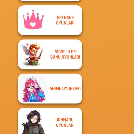
PRENSES
OYUNLARI
SEVGILILER
GÜNÜ OYUNLARI
ANIME OYUNLARI
RINMARU
OYUNLARI