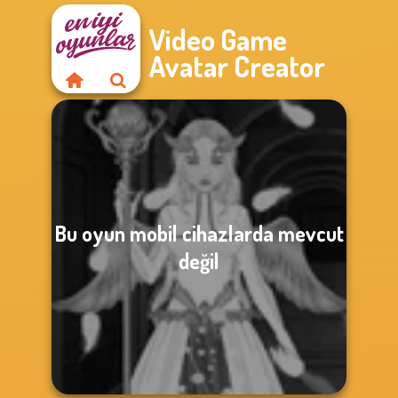
Video Game
Avatar Creator
Bu oyun mobil cihazlarda mevcut
değil