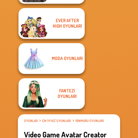
EVER AFTER
HIGH OYUNLARI
MODA OYUNLARI
FANTEZI
OYUNLARI
OYUNLAR
EN IYI KIZ OYUNLARI
RINMARU OYUNLARI
Video Game Avatar Creator