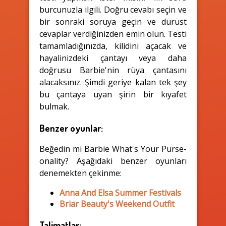
burcunuzla ilgili. Doğru cevabı seçin ve
bir sonraki soruya geçin ve dürüst
cevaplar verdiğinizden emin olun. Testi
tamamladığınızda, kilidini açacak ve
hayalinizdeki çantayı veya daha
doğrusu Barbie'nin rüya çantasını
alacaksınız. Şimdi geriye kalan tek şey
bu çantaya uyan şirin bir kıyafet
bulmak.
Benzer oyunlar:
Beğedin mi Barbie What's Your Purse-
onality? Aşağıdaki benzer oyunları
denemekten çekinme:
Anna And Elsa Summer Festivals
Briar Beauty's Weekend Outfit
Talimatlar: