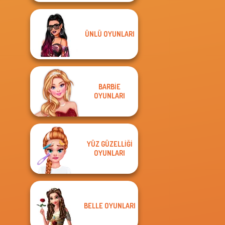
ÜNLÜ OYUNLARI
BARBIE
OYUNLARI
YÜZ GÜZELLIĞI
OYUNLARI
BELLE OYUNLARI