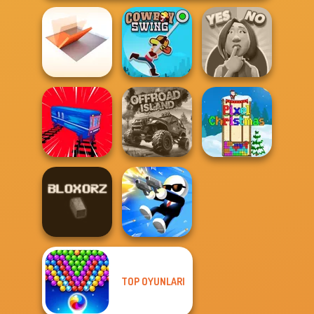
Folding Blocks
Yes or No
Puzzle
Cowboy Swing
Challenge
Train Drift
Offroad Island
Pixel Christmas
TOP OYUNLARI
Bloxorz
Shot Trigger