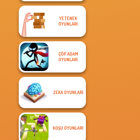
YETENEK
OYUNLARI
ÇÖP ADAM
OYUNLARI
ZEKA OYUNLARI
KOŞU OYUNLARI