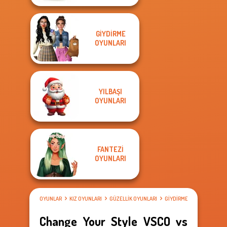
GIYDIRME
OYUNLARI
YILBAŞI
OYUNLARI
FANTEZI
OYUNLARI
OYUNLAR
KIZ OYUNLARI
GÜZELLIK OYUNLARI
GIYDIRME OYUNLARI
Change Your Style VSCO vs