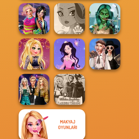
Ghoulish To
BFFs Weirdcore
Gorgeous Cool
Aesthetic
Fairy Tale High
Zomb...
Wednesday's
Online Selfie
Dress up Azalea
Breakup
Stories
5
Handbook
MAKYAJ
Party Crashers
Ex-Boyfriend
Villains Inspiring
OYUNLARI
Ed...
Fashion Tre...