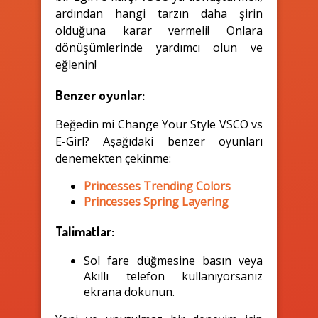
ardından hangi tarzın daha şirin
olduğuna karar vermeli! Onlara
dönüşümlerinde yardımcı olun ve
eğlenin!
Benzer oyunlar:
Beğedin mi Change Your Style VSCO vs
E-Girl? Aşağıdaki benzer oyunları
denemekten çekinme:
Princesses Trending Colors
Princesses Spring Layering
Talimatlar:
Sol fare düğmesine basın veya
Akıllı telefon kullanıyorsanız
ekrana dokunun.