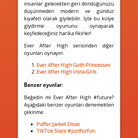
insanlar gelecekten geri döndüğünüzü
düşünmeden modern ve gündüz
kıyafeti olarak giyilebilir. İşte bu kolye
giydirme oyununu oynayarak
keşfedeceğiniz harika fikirler!
Ever After High serisinden diğer
oyunları oynayın:
Ever After High Goth Princesses
Ever After High Insta Girls
Benzer oyunlar:
Beğedin mi Ever After High #future?
Aşağıdaki benzer oyunları denemekten
çekinme:
Puffer Jacket Divas
TikTok Stars #justforfun