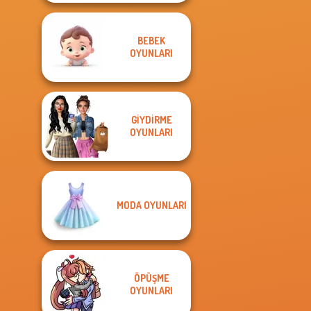
BEBEK
OYUNLARI
GIYDIRME
OYUNLARI
MODA OYUNLARI
ÖPÜŞME
OYUNLARI