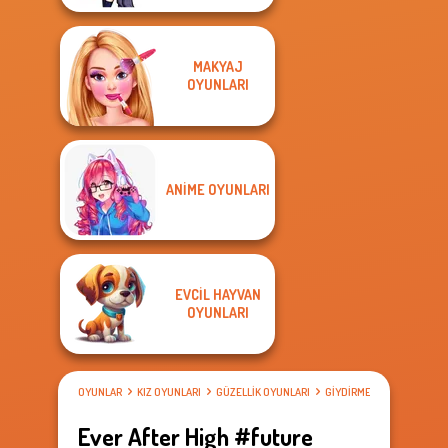
MAKYAJ
OYUNLARI
ANIME OYUNLARI
EVCIL HAYVAN
OYUNLARI
OYUNLAR
KIZ OYUNLARI
GÜZELLIK OYUNLARI
GIYDIRME OYUNLARI
Ever After High #future