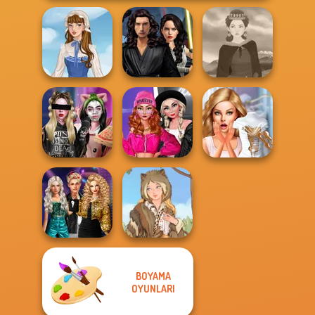
Star Wars
Interstellar
French Folklore
Romance
Medieval Woman
Fashion Wars
Billie's Weekly
Monochrome Vs
Bridezilla: Prank
Planner
Rai...
The Bride
BOYAMA
Party Crashers
Ex-Boyfriend
OYUNLARI
Ed...
Grimm Beauty