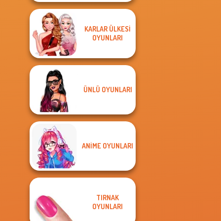
KARLAR ÜLKESI
OYUNLARI
ÜNLÜ OYUNLARI
ANIME OYUNLARI
TIRNAK
OYUNLARI