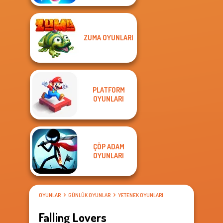
ZUMA OYUNLARI
PLATFORM
OYUNLARI
ÇÖP ADAM
OYUNLARI
OYUNLAR
GÜNLÜK OYUNLAR
YETENEK OYUNLARI
Falling Lovers