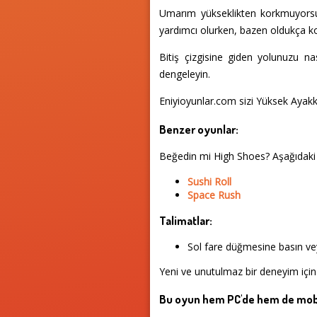
Umarım yükseklikten korkmuyorsu
yardımcı olurken, bazen oldukça kor
Bitiş çizgisine giden yolunuzu na
dengeleyin.
Eniyioyunlar.com sizi Yüksek Ayakka
Benzer oyunlar:
Beğedin mi High Shoes? Aşağıdaki
Sushi Roll
Space Rush
Talimatlar:
Sol fare düğmesine basın vey
Yeni ve unutulmaz bir deneyim için
Bu oyun hem PC'de hem de mobi