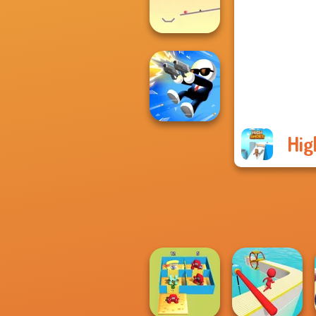
Music Rush
Ball Drop
Hig
Shot Trigger