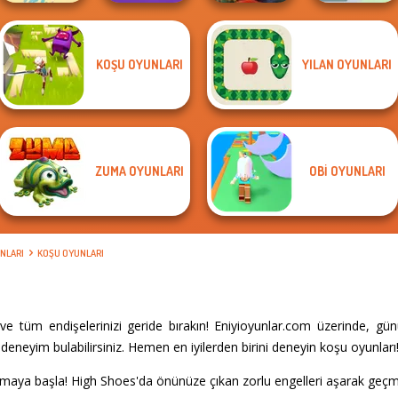
KOŞU OYUNLARI
YILAN OYUNLARI
Merge 2048 Gun
Bike Jump
Rush
Offroad Island
Green Ball
ZUMA OYUNLARI
OBI OYUNLARI
NLARI
KOŞU OYUNLARI
e tüm endişelerinizi geride bırakın! Eniyioyunlar.com üzerinde, gü
eneyim bulabilirsiniz. Hemen en iyilerden birini deneyin koşu oyunları
şmaya başla! High Shoes'da önünüze çıkan zorlu engelleri aşarak geçmek