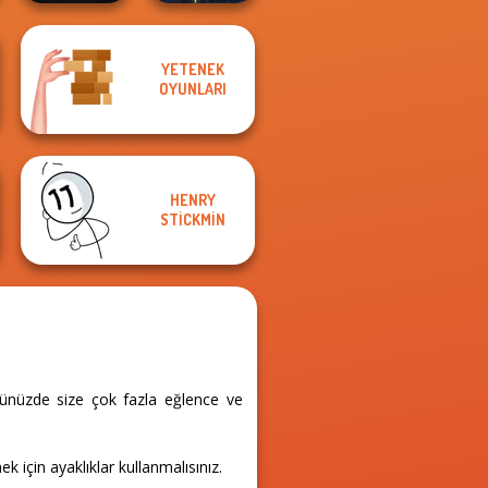
YETENEK
Cyber Highway
OYUNLARI
Escape
Twisty Lines
HENRY
STICKMIN
nünüzde size çok fazla eğlence ve
!
 için ayaklıklar kullanmalısınız.