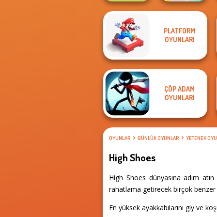
PLATFORM
Alphabet Lore
OYUNLARI
Maze
Fun Race 3D
ÇÖP ADAM
OYUNLARI
OYUNLAR
GÜNLÜK OYUNLAR
YETENEK OYU
High Shoes
High Shoes dünyasına adım atın v
rahatlama getirecek birçok benzer d
En yüksek ayakkabılarını giy ve ko