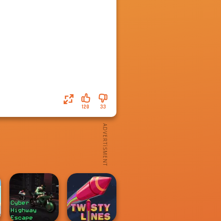
120
33