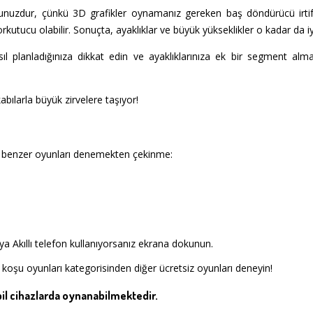
nuzdur, çünkü 3D grafikler oynamanız gereken baş döndürücü irti
kutucu olabilir. Sonuçta, ayaklıklar ve büyük yükseklikler o kadar da i
sıl planladığınıza dikkat edin ve ayaklıklarınıza ek bir segment a
bılarla büyük zirvelere taşıyor!
 benzer oyunları denemekten çekinme:
a Akıllı telefon kullanıyorsanız ekrana dokunun.
 koşu oyunları kategorisinden diğer ücretsiz oyunları deneyin!
l cihazlarda oynanabilmektedir.