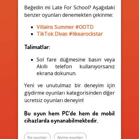
Beğedin mi Late For School? Aşağıdaki
benzer oyunları denemekten çekinme:
Villains Summer #OOTD
TikTok Divas #likearockstar
Talimatlar:
Sol fare düğmesine basın veya
Akıllı telefon kullanıyorsanız
ekrana dokunun.
Yeni ve unutulmaz bir deneyim için
giydirme oyunları kategorisinden diğer
ücretsiz oyunları deneyin!
Bu oyun hem PC'de hem de mobil
cihazlarda oynanabilmektedir.
Kız oyunları
Anime oyunları