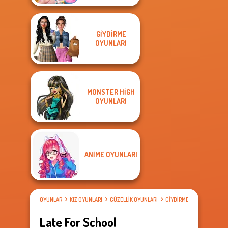
GIYDIRME
OYUNLARI
MONSTER HIGH
OYUNLARI
ANIME OYUNLARI
OYUNLAR
KIZ OYUNLARI
GÜZELLIK OYUNLARI
GIYDIRME OYUNLARI
Late For School