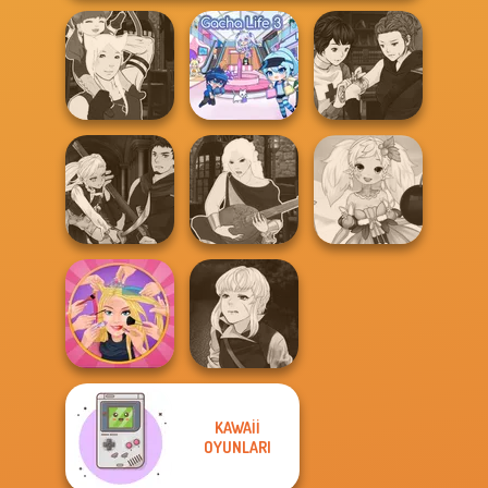
Manga Creator
Manga Creator -
Vampire Hunter
Fantasy World...
Gacha Life 3
P...
Manga Creator
Vampire Hunter
Manga Creator -
Anime Fairy
P...
Fantasy World...
Creator
KAWAII
Manga Creator
Extreme
Vampire Hunter
OYUNLARI
Makeover
P...