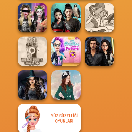
Billie's Weekly
Samurai Spirit
Winx Paint Fairy
Planner
Legacy of Honor
Color
The Princess
Star Wars
The Celebrity Way
Sent To The
Interstellar
Of Life
Futur...
Romance
YÜZ GÜZELLIĞI
Mystic Coven The
OYUNLARI
Sisterhood of...
Kate Middleton