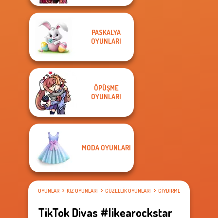
PASKALYA
OYUNLARI
ÖPÜŞME
OYUNLARI
MODA OYUNLARI
OYUNLAR
KIZ OYUNLARI
GÜZELLIK OYUNLARI
GIYDIRME OYUNLARI
TikTok Divas #likearockstar