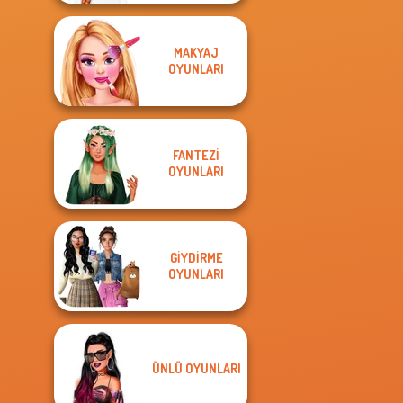
MAKYAJ
OYUNLARI
FANTEZI
OYUNLARI
GIYDIRME
OYUNLARI
ÜNLÜ OYUNLARI