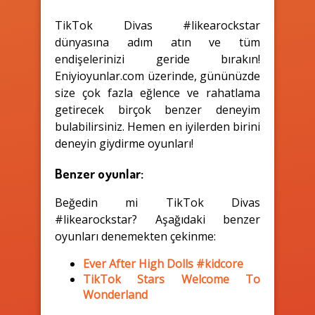
TikTok Divas #likearockstar
dünyasına adım atın ve tüm
endişelerinizi geride bırakın!
Eniyioyunlar.com üzerinde, gününüzde
size çok fazla eğlence ve rahatlama
getirecek birçok benzer deneyim
bulabilirsiniz. Hemen en iyilerden birini
deneyin giydirme oyunları!
Benzer oyunlar:
Beğedin mi TikTok Divas
#likearockstar? Aşağıdaki benzer
oyunları denemekten çekinme:
Ever After High Dolls #kidcore
TikTok Stars Welcome To
Wonderland