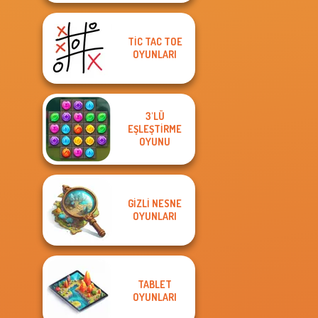
TIC TAC TOE
OYUNLARI
3'LÜ
EŞLEŞTIRME
OYUNU
GIZLI NESNE
OYUNLARI
TABLET
OYUNLARI