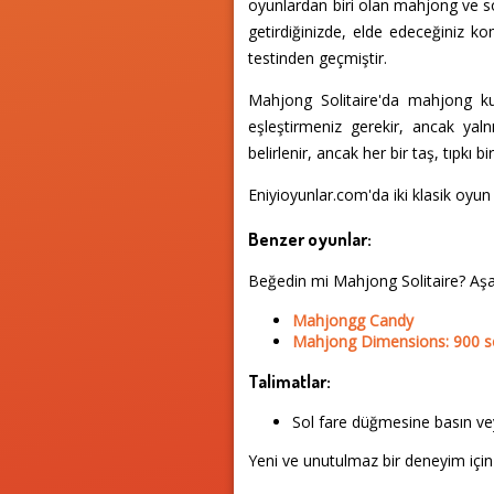
oyunlardan biri olan mahjong ve sol
getirdiğinizde, elde edeceğiniz k
testinden geçmiştir.
Mahjong Solitaire'da mahjong kura
eşleştirmeniz gerekir, ancak yalnı
belirlenir, ancak her bir taş, tıpkı
Eniyioyunlar.com'da iki klasik oyun
Benzer oyunlar:
Beğedin mi Mahjong Solitaire? Aş
Mahjongg Candy
Mahjong Dimensions: 900 
Talimatlar:
Sol fare düğmesine basın vey
Yeni ve unutulmaz bir deneyim için