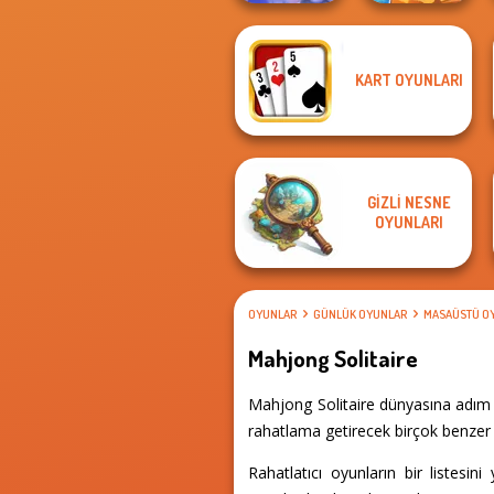
Mahjong
KART OYUNLARI
Christmas
Solitaire Story
Holiday
TriPeaks 5
GIZLI NESNE
OYUNLARI
OYUNLAR
GÜNLÜK OYUNLAR
MASAÜSTÜ O
Mahjong Solitaire
Mahjong Solitaire dünyasına adım a
rahatlama getirecek birçok benzer 
Rahatlatıcı oyunların bir listesin