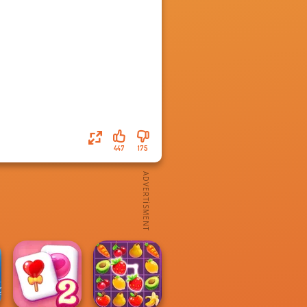
447
175