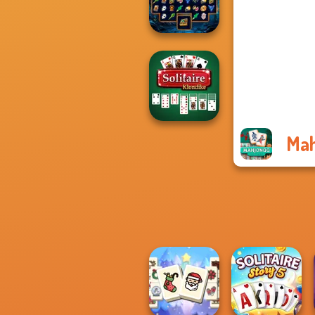
Christmas
Sorcerer
Mahjong Marvels
Mah
Solitaire
Klondike