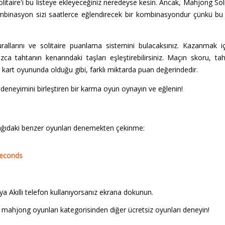
itaire'i bu listeye ekleyeceğiniz neredeyse kesin. Ancak, Mahjong Solita
ombinasyon sizi saatlerce eğlendirecek bir kombinasyondur çünkü bu 
llarını ve solitaire puanlama sistemini bulacaksınız. Kazanmak için 
zca tahtanın kenarındaki taşları eşleştirebilirsiniz. Maçın skoru, t
 bir kart oyununda olduğu gibi, farklı miktarda puan değerindedir.
 deneyimini birleştiren bir karma oyun oynayın ve eğlenin!
ağıdaki benzer oyunları denemekten çekinme:
seconds
a Akıllı telefon kullanıyorsanız ekrana dokunun.
 mahjong oyunları kategorisinden diğer ücretsiz oyunları deneyin!