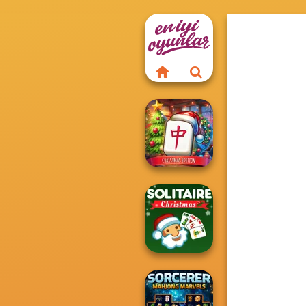
Mahjong at
Home -
Christmas Ed...
Solitaire Classic