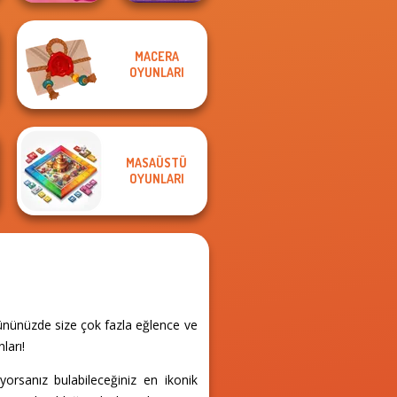
MACERA
Solitaire
OYUNLARI
Mahjong Candy 2
Fruit Mahjong
MASAÜSTÜ
OYUNLARI
gününüzde size çok fazla eğlence ve
ları!
iyorsanız bulabileceğiniz en ikonik