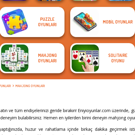
PUZZLE
MOBIL OYUNLAR
Emerland
Tripeaks Solitaire
OYUNLARI
Mystic Mahjong
Solitaire
Tap 3 Mahjong
Holiday
MAHJONG
SOLITAIRE
OYUNLARI
OYUNU
YUNLARI
MAHJONG OYUNLARI
tın ve tüm endişelerinizi geride bırakın! Eniyioyunlar.com üzerinde, 
deneyim bulabilirsiniz. Hemen en iyilerden birini deneyin mahjong oyun
i yaptığınızda, huzur ve rahatlama içinde birkaç dakika geçirmek ist