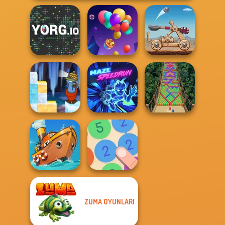
YORG.io
Balloon Match 3D
Clash of Stone
Gold Strike Icy
Cave
Maze Speedrun
Bubble Fall
ZUMA OYUNLARI
Clean the Ocean
Merge 13