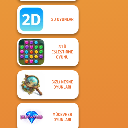
2D OYUNLAR
3'LÜ
EŞLEŞTIRME
OYUNU
GIZLI NESNE
OYUNLARI
MÜCEVHER
OYUNLARI