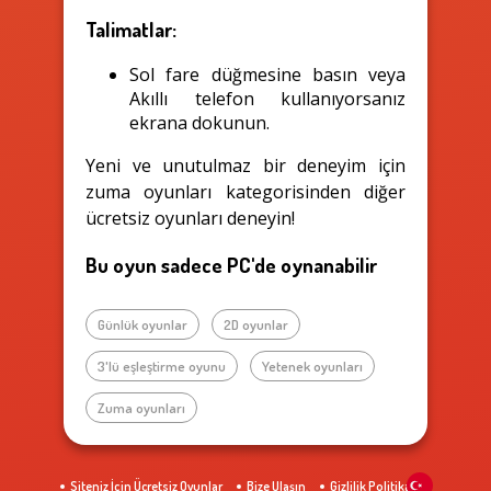
Talimatlar:
Sol fare düğmesine basın veya
Akıllı telefon kullanıyorsanız
ekrana dokunun.
Yeni ve unutulmaz bir deneyim için
zuma oyunları kategorisinden diğer
ücretsiz oyunları deneyin!
Bu oyun sadece PC'de oynanabilir
Günlük oyunlar
2D oyunlar
3'lü eşleştirme oyunu
Yetenek oyunları
Zuma oyunları
Siteniz İçin Ücretsiz Oyunlar
Bize Ulaşın
Gizlilik Politikası