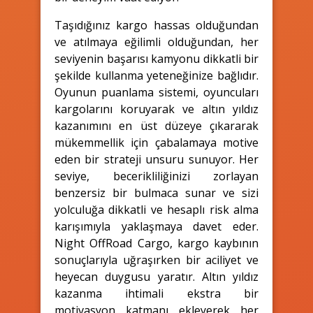
Taşıdığınız kargo hassas olduğundan
ve atılmaya eğilimli olduğundan, her
seviyenin başarısı kamyonu dikkatli bir
şekilde kullanma yeteneğinize bağlıdır.
Oyunun puanlama sistemi, oyuncuları
kargolarını koruyarak ve altın yıldız
kazanımını en üst düzeye çıkararak
mükemmellik için çabalamaya motive
eden bir strateji unsuru sunuyor. Her
seviye, becerikliliğinizi zorlayan
benzersiz bir bulmaca sunar ve sizi
yolculuğa dikkatli ve hesaplı risk alma
karışımıyla yaklaşmaya davet eder.
Night OffRoad Cargo, kargo kaybının
sonuçlarıyla uğraşırken bir aciliyet ve
heyecan duygusu yaratır. Altın yıldız
kazanma ihtimali ekstra bir
motivasyon katmanı ekleyerek her