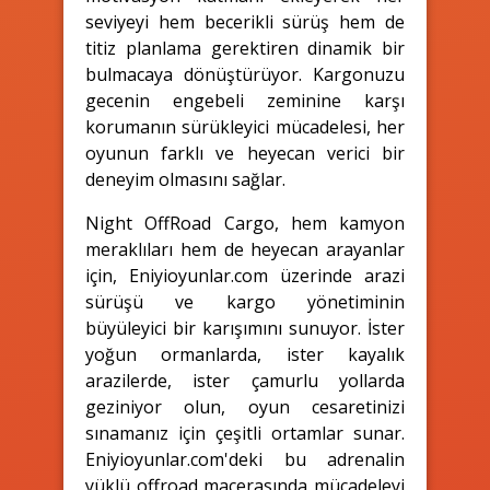
seviyeyi hem becerikli sürüş hem de
titiz planlama gerektiren dinamik bir
bulmacaya dönüştürüyor. Kargonuzu
gecenin engebeli zeminine karşı
korumanın sürükleyici mücadelesi, her
oyunun farklı ve heyecan verici bir
deneyim olmasını sağlar.
Night OffRoad Cargo, hem kamyon
meraklıları hem de heyecan arayanlar
için, Eniyioyunlar.com üzerinde arazi
sürüşü ve kargo yönetiminin
büyüleyici bir karışımını sunuyor. İster
yoğun ormanlarda, ister kayalık
arazilerde, ister çamurlu yollarda
geziniyor olun, oyun cesaretinizi
sınamanız için çeşitli ortamlar sunar.
Eniyioyunlar.com'deki bu adrenalin
yüklü offroad macerasında mücadeleyi