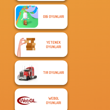
OBI OYUNLARI
YETENEK
OYUNLARI
TIR OYUNLARI
WEBGL
OYUNLARI