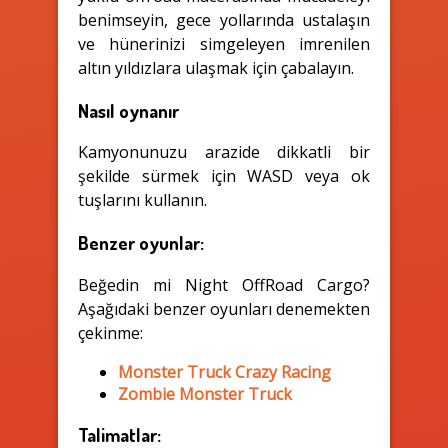
benimseyin, gece yollarında ustalaşın
ve hünerinizi simgeleyen imrenilen
altın yıldızlara ulaşmak için çabalayın.
Nasıl oynanır
Kamyonunuzu arazide dikkatli bir
şekilde sürmek için WASD veya ok
tuşlarını kullanın.
Benzer oyunlar:
Beğedin mi Night OffRoad Cargo?
Aşağıdaki benzer oyunları denemekten
çekinme:
Monster Truck Crazy Racing
Zombie Monster Truck
Talimatlar: