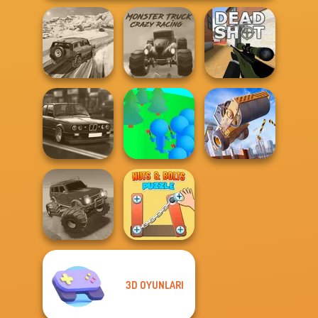
SUV Snow
Monster Truck
Driving 3D
Crazy Racing
Deadshot.io
Highway Cars
Crowd
Construction
Traffic Racer
Lumberjack
Ramp Jumping
3D OYUNLARI
Offroad Muddy
Nuts & Bolts
Trucks
Puzzle