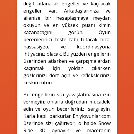
değil; atlanacak engeller ve kaçılacak
engeller var. Arkadaşlarınıza ve
ailenize bir hesaplaşmaya meydan
okuyun ve en yüksek puanı kimin
kazanacağını görün. Oyun
becerilerinizi teste tabi tutacak hıza,
hassasiyete ve koordinasyona
ihtiyacınız olacak. Bu yüzden engellerin
üzerinden atlarken ve çarpışmalardan
kaçınmak için yoldan çıkarken
gözlerinizi dört açın ve reflekslerinizi
keskin tutun.
Bu engellerin sizi yavaşlatmasına izin
vermeyin; onlarla doğrudan mücadele
edin ve oyun becerilerinizi sergileyin.
Karla kaplı parkurlar Eniyioyunlar.com
üzerinde sizi çağırıyor, o halde Snow
Ride 3D oynayın ve maceranın