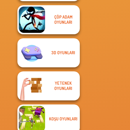
ÇÖP ADAM
OYUNLARI
3D OYUNLARI
YETENEK
OYUNLARI
KOŞU OYUNLARI