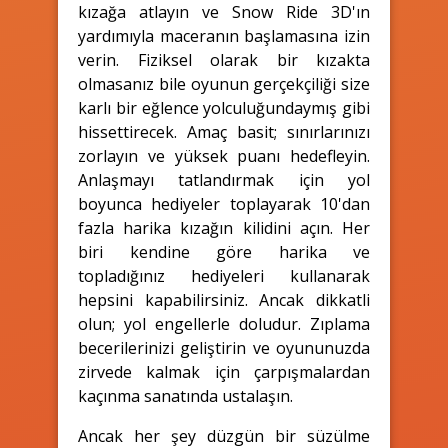
kızağa atlayın ve Snow Ride 3D'ın
yardımıyla maceranın başlamasına izin
verin. Fiziksel olarak bir kızakta
olmasanız bile oyunun gerçekçiliği size
karlı bir eğlence yolculuğundaymış gibi
hissettirecek. Amaç basit; sınırlarınızı
zorlayın ve yüksek puanı hedefleyin.
Anlaşmayı tatlandırmak için yol
boyunca hediyeler toplayarak 10'dan
fazla harika kızağın kilidini açın. Her
biri kendine göre harika ve
topladığınız hediyeleri kullanarak
hepsini kapabilirsiniz. Ancak dikkatli
olun; yol engellerle doludur. Zıplama
becerilerinizi geliştirin ve oyununuzda
zirvede kalmak için çarpışmalardan
kaçınma sanatında ustalaşın.
Ancak her şey düzgün bir süzülme