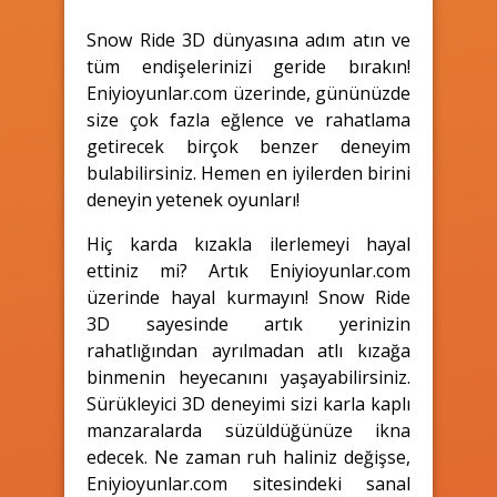
Snow Ride 3D dünyasına adım atın ve
tüm endişelerinizi geride bırakın!
Eniyioyunlar.com üzerinde, gününüzde
size çok fazla eğlence ve rahatlama
getirecek birçok benzer deneyim
bulabilirsiniz. Hemen en iyilerden birini
deneyin yetenek oyunları!
Hiç karda kızakla ilerlemeyi hayal
ettiniz mi? Artık Eniyioyunlar.com
üzerinde hayal kurmayın! Snow Ride
3D sayesinde artık yerinizin
rahatlığından ayrılmadan atlı kızağa
binmenin heyecanını yaşayabilirsiniz.
Sürükleyici 3D deneyimi sizi karla kaplı
manzaralarda süzüldüğünüze ikna
edecek. Ne zaman ruh haliniz değişse,
Eniyioyunlar.com sitesindeki sanal