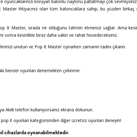
te oyuncaklarınızı koruyan balonlu naylonu patlatmayı çok sevmişsini
 Master ihtiyacınız olan tüm baloncuklara sahip, bu yüzden birkaç d
 Pop It Master, sırada ne olduğunu tahmin etmenizi sağlar. Ama kesin 
re sonra kesinlikle biraz daha sakin ve rahat hissedeceksiniz.
lerinizi unutun ve Pop It Master oynarken zamanın tadını çıkarın.
aki benzer oyunları denemekten çekinme:
a Akıllı telefon kullanıyorsanız ekrana dokunun.
pop it oyunları kategorisinden diğer ücretsiz oyunları deneyin!
l cihazlarda oynanabilmektedir.