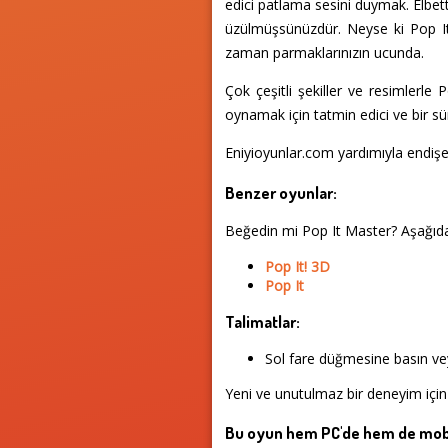
edici patlama sesini duymak. Elbet
üzülmüşsünüzdür. Neyse ki Pop It
zaman parmaklarınızın ucunda.
Çok çeşitli şekiller ve resimlerle
oynamak için tatmin edici ve bir sü
Eniyioyunlar.com yardımıyla endişe
Benzer oyunlar:
Beğedin mi Pop It Master? Aşağıd
Pop It! 3D
Pop It
Talimatlar:
Sol fare düğmesine basın vey
Yeni ve unutulmaz bir deneyim için 
Bu oyun hem PC'de hem de mobi