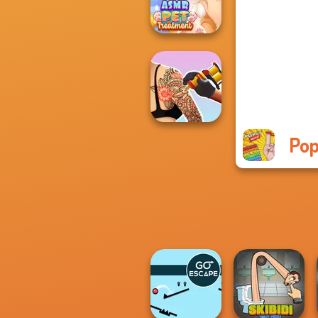
Mr Bean Jump
ASMR Pet
Treatment
Pop
Tattoo Master 3D:
Crazy Art