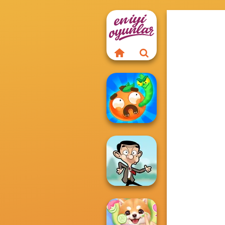
Worm Out: Brain
Teaser Games