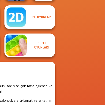
2D OYUNLAR
Brawl Stars
The Impossible
Sound
Quiz Classic
POP IT
OYUNLARI
ününüzde size çok fazla eğlence ve
ı!
baloncuklara tıklamak ve o tatmin