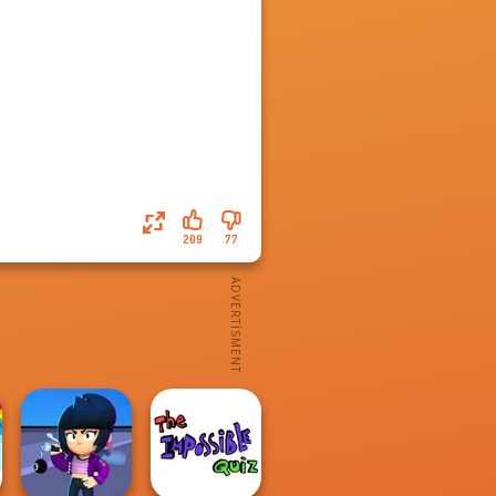
209
77