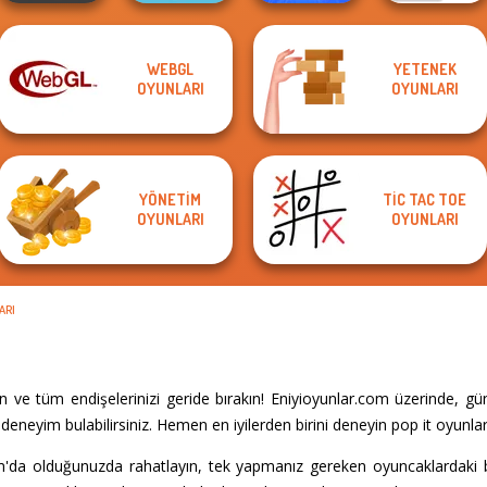
WEBGL
YETENEK
Ragdoll Arena 2
OYUNLARI
OYUNLARI
Elevator Fight
Rise Up
Player
Bouncemasters
YÖNETIM
TIC TAC TOE
OYUNLARI
OYUNLARI
ARI
 ve tüm endişelerinizi geride bırakın! Eniyioyunlar.com üzerinde, g
eneyim bulabilirsiniz. Hemen en iyilerden birini deneyin pop it oyunlar
om'da olduğunuzda rahatlayın, tek yapmanız gereken oyuncaklardaki 