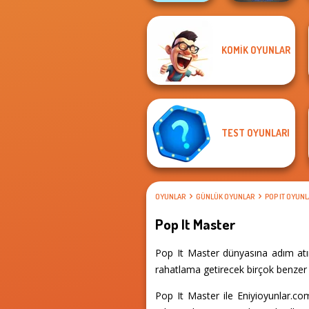
KOMIK OYUNLAR
Skibidi Toilet
Go Escape
Puzzle
TEST OYUNLARI
OYUNLAR
GÜNLÜK OYUNLAR
POP IT OYUNL
Pop It Master
Pop It Master dünyasına adım atın
rahatlama getirecek birçok benzer d
Pop It Master ile Eniyioyunlar.c