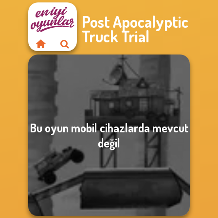
Post Apocalyptic
Truck Trial
Bu oyun mobil cihazlarda mevcut
değil