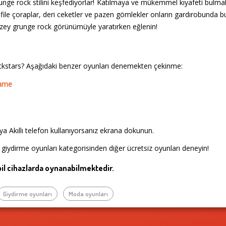
nge rock stilini keşfediyorlar! Katılmaya ve mükemmel kıyafeti bulma
r, file çoraplar, deri ceketler ve pazen gömlekler onların gardırobunda b
düzey grunge rock görünümüyle yaratırken eğlenin!
kstars? Aşağıdaki benzer oyunları denemekten çekinme:
Game
a Akıllı telefon kullanıyorsanız ekrana dokunun.
 giydirme oyunları kategorisinden diğer ücretsiz oyunları deneyin!
l cihazlarda oynanabilmektedir.
Giydirme oyunları
Moda oyunları