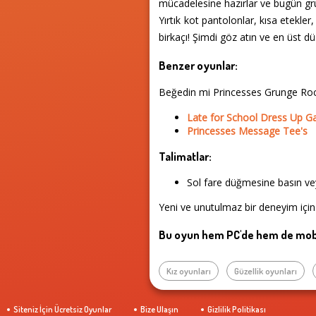
mücadelesine hazırlar ve bugün gru
Yırtık kot pantolonlar, kısa etekle
birkaçı! Şimdi göz atın ve en üst 
Benzer oyunlar:
Beğedin mi Princesses Grunge Roc
Late for School Dress Up 
Princesses Message Tee's
Talimatlar:
Sol fare düğmesine basın vey
Yeni ve unutulmaz bir deneyim için
Bu oyun hem PC'de hem de mobi
Kız oyunları
Güzellik oyunları
Siteniz İçin Ücretsiz Oyunlar
Bize Ulaşın
Gizlilik Politikası