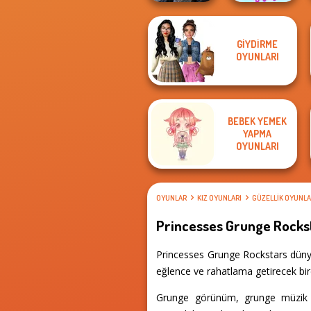
GIYDIRME
Mystic Coven The
The Celebrity Way
OYUNLARI
Sisterhood of...
Of Life
BEBEK YEMEK
YAPMA
OYUNLARI
OYUNLAR
KIZ OYUNLARI
GÜZELLIK OYUNLA
Princesses Grunge Rocks
Princesses Grunge Rockstars dünyas
eğlence ve rahatlama getirecek birç
Grunge görünüm, grunge müzik s