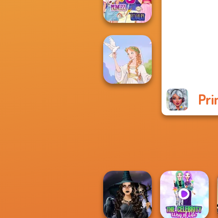
Dessert Girl
Elsa And
Rapunzel
Princess Riv...
Pri
Greek Gods