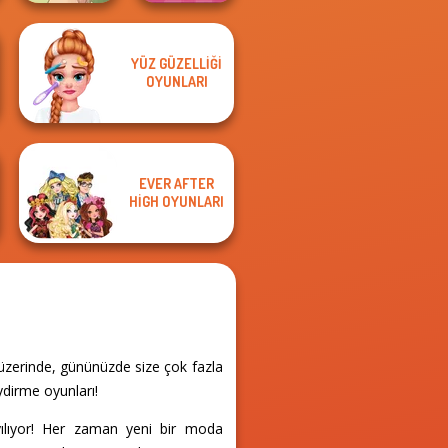
YÜZ GÜZELLIĞI
Natural Girl
Extreme
OYUNLARI
Portrait
Makeover
EVER AFTER
HIGH OYUNLARI
 üzerinde, gününüzde size çok fazla
ydirme oyunları!
ılıyor! Her zaman yeni bir moda