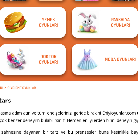
School
YEMEK
PASKALYA
Cyberpunk
TB Avataria Life
Popularity
Cyberpunk
OYUNLARI
OYUNLARI
Shieldmaidens
Girl
Challenge
Guardians
DOKTOR
MODA OYUNLARI
OYUNLARI
RI
GIYDIRME OYUNLARI
tars
ına adım atın ve tüm endişelerinizi geride bırakın! Eniyioyunlar.com
ok benzer deneyim bulabilirsiniz. Hemen en iyilerden birini deneyin gi
ahnesine dayanan bir tarz ve bu prensesler buna kesinlikle bay