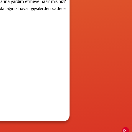
larına yardım etmeye hazır mısınız?
ulacağınız havalı giysilerden sadece