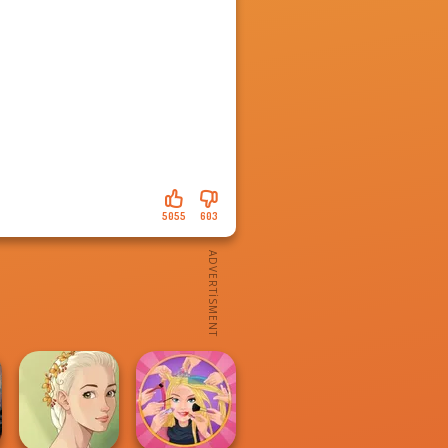
5055
603