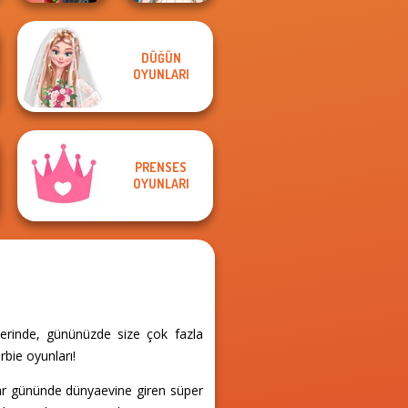
DÜĞÜN
Spin The Bottle
Wedding Dress
OYUNLARI
Style Exchange...
Design 2
PRENSES
OYUNLARI
zerinde, gününüzde size çok fazla
rbie oyunları!
ar gününde dünyaevine giren süper