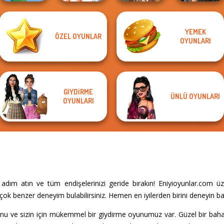
YEMEK
ÖZEL OYUNLAR
Bridezilla: Prank
Cyberpunk
OYUNLARI
Cute Mermaid
The Bride
Viking Woman
Shieldmaidens
GIYDIRME
ÜNLÜ OYUNLARI
OYUNLARI
dım atın ve tüm endişelerinizi geride bırakın! Eniyioyunlar.com ü
ok benzer deneyim bulabilirsiniz. Hemen en iyilerden birini deneyin ba
nu ve sizin için mükemmel bir giydirme oyunumuz var. Güzel bir bah