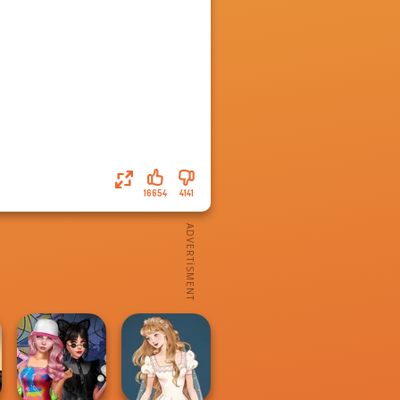
16654
4141