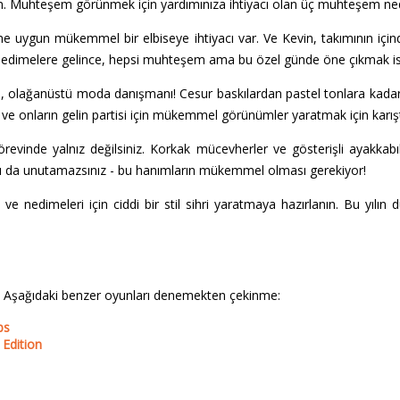
nışın. Muhteşem görünmek için yardımınıza ihtiyacı olan üç muhteşem 
e uygun mükemmel bir elbiseye ihtiyacı var. Ve Kevin, takımının içi
ir. Nedimelere gelince, hepsi muhteşem ama bu özel günde öne çıkmak ist
n, olağanüstü moda danışmanı! Cesur baskılardan pastel tonlara kada
ı ve onların gelin partisi için mükemmel görünümler yaratmak için karış
inde yalnız değilsiniz. Korkak mücevherler ve gösterişli ayakkabıla
ajı da unutamazsınız - bu hanımların mükemmel olması gerekiyor!
ve nedimeleri için ciddi bir stil sihri yaratmaya hazırlanın. Bu yılın 
 Aşağıdaki benzer oyunları denemekten çekinme:
bs
 Edition