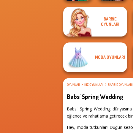
BARBIE
Style Police
Billie's Weekly
OYUNLARI
Officer
Planner
MODA OYUNLARI
OYUNLAR
KIZ OYUNLARI
BARBIE OYUNLARI
Babs' Spring Wedding
Babs' Spring Wedding dünyasına a
eğlence ve rahatlama getirecek birç
Hey, moda tutkunları! Düğün sezo