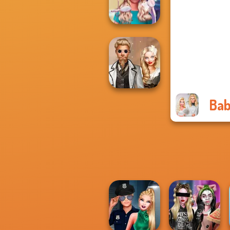
Pokegirl
Nerd To Popular
Makeover Mania
Bab
Steampunk
Wedding