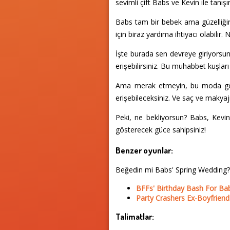
sevimli çift Babs ve Kevin ile ta
Babs tam bir bebek ama güzelliğin
için biraz yardıma ihtiyacı olabil
İşte burada sen devreye giriyorsu
erişebilirsiniz. Bu muhabbet kuşlar
Ama merak etmeyin, bu moda görev
erişebileceksiniz. Ve saç ve maky
Peki, ne bekliyorsun? Babs, Kevin 
gösterecek güce sahipsiniz!
Benzer oyunlar:
Beğedin mi Babs' Spring Wedding?
BFFs' Birthday Bash For Ba
Party Crashers Ex-Boyfriend
Talimatlar: