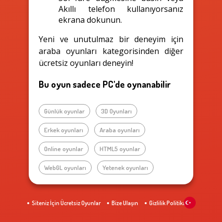
Akıllı telefon kullanıyorsanız
ekrana dokunun.
Yeni ve unutulmaz bir deneyim için
araba oyunları kategorisinden diğer
ücretsiz oyunları deneyin!
Bu oyun sadece PC'de oynanabilir
Günlük oyunlar
3D Oyunları
Erkek oyunları
Araba oyunları
Online oyunlar
HTML5 oyunlar
WebGL oyunları
Yetenek oyunları
Siteniz İçin Ücretsiz Oyunlar
Bize Ulaşın
Gizlilik Politikası