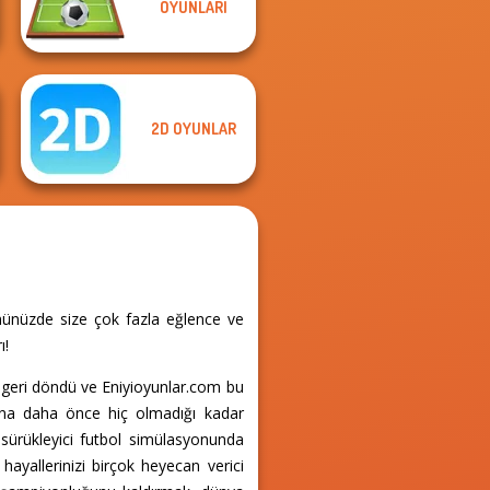
OYUNLARI
Fun Colors
Superstars 2024
2D OYUNLAR
ününüzde size çok fazla eğlence ve
ı!
l geri döndü ve Eniyioyunlar.com bu
yuna daha önce hiç olmadığı kadar
u sürükleyici futbol simülasyonunda
hayallerinizi birçok heyecan verici