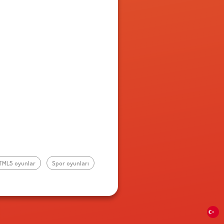
TML5 oyunlar
Spor oyunları