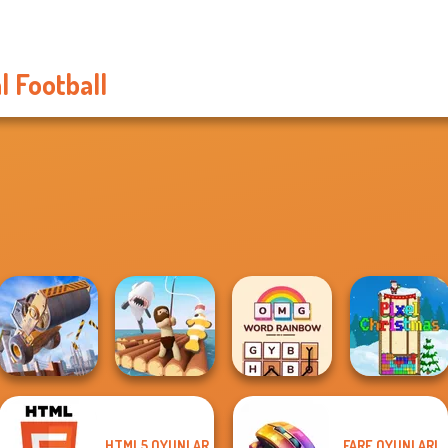
l Football
HTML5 OYUNLAR
FARE OYUNLARI
Construction
OMG Word