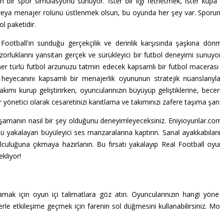
bir spor simülasyonu sunuyor. İster bir ligi fethetmek, ister kup
a menajer rolünü üstlenmek olsun, bu oyunda her şey var. Sporun 
l paketidir.
ootball'in sunduğu gerçekçilik ve derinlik karşısında şaşkına dön
orluklarını yansıtan gerçek ve sürükleyici bir futbol deneyimi sunuyor.
her türlü futbol arzunuzu tatmin edecek kapsamlı bir futbol macerası
heyecanını kapsamlı bir menajerlik oyununun stratejik nüanslarıyla 
akımı kurup geliştirirken, oyuncularınızın büyüyüp geliştiklerine, becer
Bir yönetici olarak cesaretinizi kanıtlama ve takımınızı zafere taşıma şan
yaşamanın nasıl bir şey olduğunu deneyimleyeceksiniz. Eniyioyunlar.com'
yakalayan büyüleyici ses manzaralarına kaptırın. Sanal ayakkabılarını
lculuğuna çıkmaya hazırlanın. Bu fırsatı yakalayıp Real Football o
ekliyor!
vramak için oyun içi talimatlara göz atın. Oyuncularınızın hangi yön
le etkileşime geçmek için farenin sol düğmesini kullanabilirsiniz. M