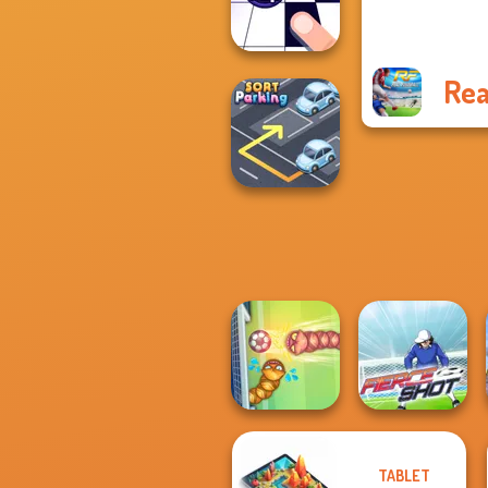
Pocket Parking
Rea
Don't Tap
Sort Parking
TABLET