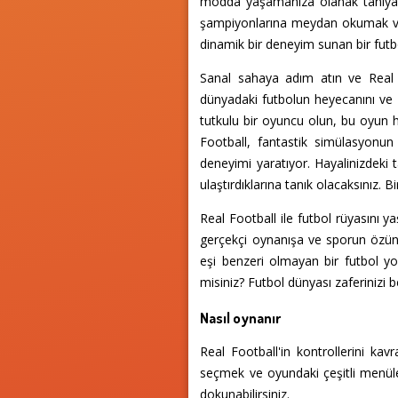
modda yaşamanıza olanak tanıyan 
şampiyonlarına meydan okumak vey
dinamik bir deneyim sunan bir futbo
Sanal sahaya adım atın ve Real F
dünyadaki futbolun heyecanını ve z
tutkulu bir oyuncu olun, bu oyun 
Football, fantastik simülasyonun 
deneyimi yaratıyor. Hayalinizdeki t
ulaştırdıklarına tanık olacaksınız. 
Real Football ile futbol rüyasını 
gerçekçi oynanışa ve sporun özünü 
eşi benzeri olmayan bir futbol yo
misiniz? Futbol dünyası zaferinizi b
Nasıl oynanır
Real Football'in kontrollerini ka
seçmek ve oyundaki çeşitli menüler
dokunabilirsiniz.