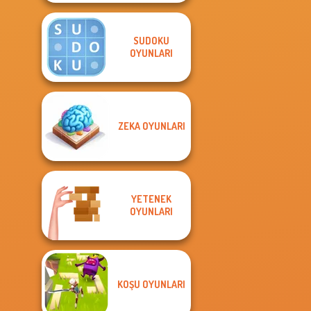
SUDOKU
OYUNLARI
ZEKA OYUNLARI
YETENEK
OYUNLARI
KOŞU OYUNLARI