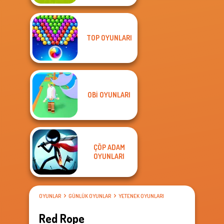
TOP OYUNLARI
OBI OYUNLARI
ÇÖP ADAM
OYUNLARI
OYUNLAR
GÜNLÜK OYUNLAR
YETENEK OYUNLARI
Red Rope