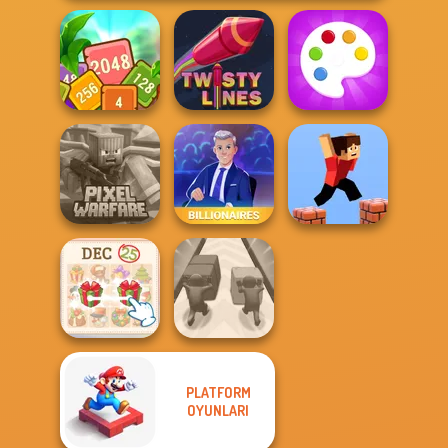
Tropical Cubes
2048
Twisty Lines
Fun Colors
Minecraft Pixel
Warfare
Billionaires
Parkour Block 3D
PLATFORM
KrisMas Mahjong
OYUNLARI
2
Push The Colors