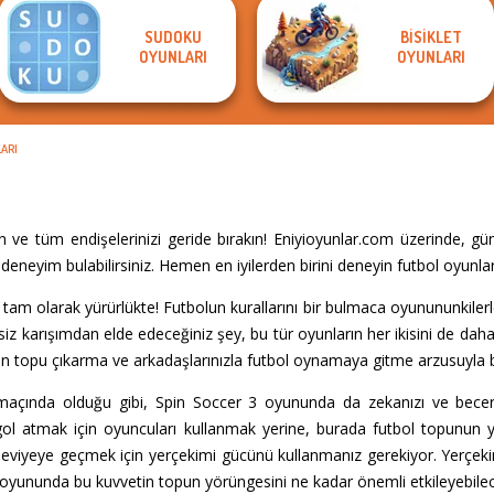
SUDOKU
BISIKLET
OYUNLARI
OYUNLARI
ARI
 ve tüm endişelerinizi geride bırakın! Eniyioyunlar.com üzerinde, g
eneyim bulabilirsiniz. Hemen en iyilerden birini deneyin futbol oyunlar
am olarak yürürlükte! Futbolun kurallarını bir bulmaca oyunununkilerle
iz karışımdan elde edeceğiniz şey, bu tür oyunların her ikisini de dah
an topu çıkarma ve arkadaşlarınızla futbol oynamaya gitme arzusuyla b
açında olduğu gibi, Spin Soccer 3 oyununda da zekanızı ve becerini
l atmak için oyuncuları kullanmak yerine, burada futbol topunun yerl
eviyeye geçmek için yerçekimi gücünü kullanmanız gerekiyor. Yerçek
 oyununda bu kuvvetin topun yörüngesini ne kadar önemli etkileyebilec