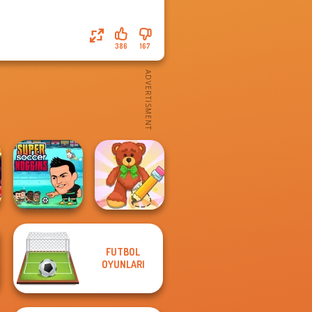
386
167
FUTBOL
Super Soccer
Wipe Insight
OYUNLARI
Noggins
Master