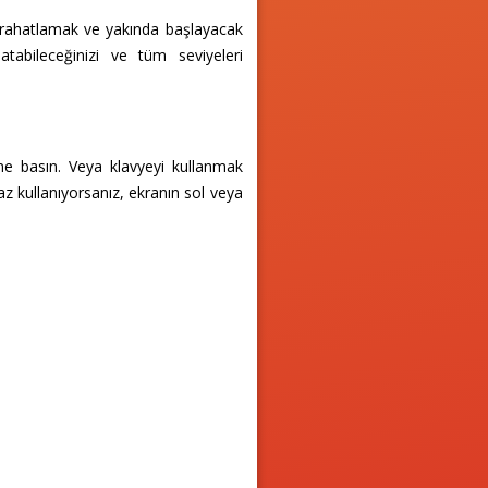
3, rahatlamak ve yakında başlayacak
tabileceğinizi ve tüm seviyeleri
ne basın. Veya klavyeyi kullanmak
az kullanıyorsanız, ekranın sol veya