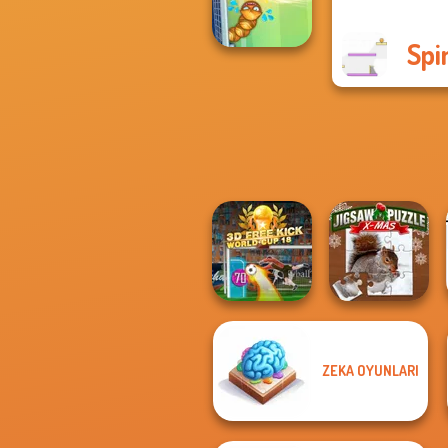
Crossword
Spi
Soccer Snakes
ZEKA OYUNLARI
3D Free Kick
Jigsaw Puzzle
World Cup 18
XMas