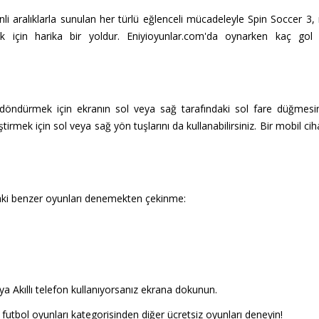
enli aralıklarla sunulan her türlü eğlenceli mücadeleyle Spin Soccer 
ak için harika bir yoldur. Eniyioyunlar.com'da oynarken kaç gol a
ne döndürmek için ekranın sol veya sağ tarafındaki sol fare düğmesi
irmek için sol veya sağ yön tuşlarını da kullanabilirsiniz. Bir mobil cih
aki benzer oyunları denemekten çekinme:
a Akıllı telefon kullanıyorsanız ekrana dokunun.
futbol oyunları kategorisinden diğer ücretsiz oyunları deneyin!