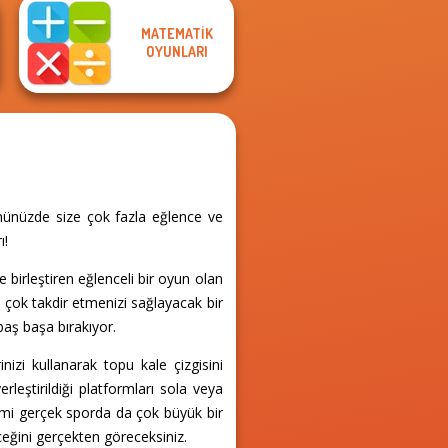
MATEMATIK
OYUNLARI
ününüzde size çok fazla eğlence ve
ı!
 birleştiren eğlenceli bir oyun olan
a çok takdir etmenizi sağlayacak bir
aş başa bırakıyor.
zi kullanarak topu kale çizgisini
eştirildiği platformları sola veya
imi gerçek sporda da çok büyük bir
eğini gerçekten göreceksiniz.