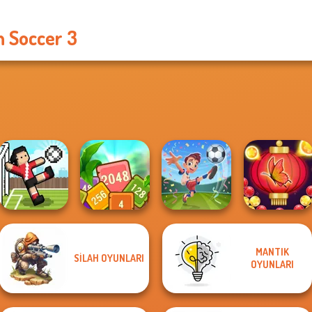
n Soccer 3
MANTIK
SILAH OYUNLARI
Tropical Cubes
Football
Bubble Shooter
OYUNLARI
Soccer Random
2048
Superstars 2024
Butterfly