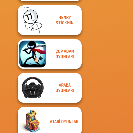
HENRY
STICKMIN
ÇÖP ADAM
OYUNLARI
ARABA
OYUNLARI
ATARI OYUNLARI