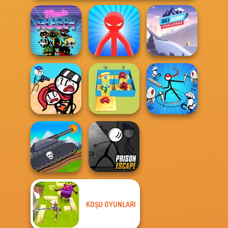
Red Stickman vs
Ski Jump
Music Rush
Monster School
Challenge
Stickman
Alphabet Lore
Stickman Rogue
Jailbreak Story
Maze
Online
KOŞU OYUNLARI
Tanks 2D: Tank
Prison Escape
Wars
Online