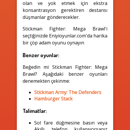
olan ve yok etmek için ekstra
konsantrasyon gerektiren destansı
düşmanlar gönderecekler.
Stickman Fighter: Mega Brawl'i
seçtiğinizde Eniyioyunlar.com'da harika
bir çöp adam oyunu oynayın
Benzer oyunlar:
Beğedin mi Stickman Fighter: Mega
Brawl? Aşağıdaki benzer oyunları
denemekten çekinme:
Stickman Army: The Defenders
Hamburger Stack
Talimatlar:
Sol fare düğmesine basın veya
Akıllı telefon kullanıyorsanız