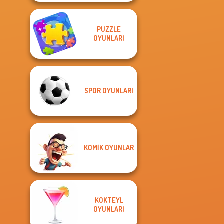
PUZZLE
OYUNLARI
SPOR OYUNLARI
KOMIK OYUNLAR
KOKTEYL
OYUNLARI