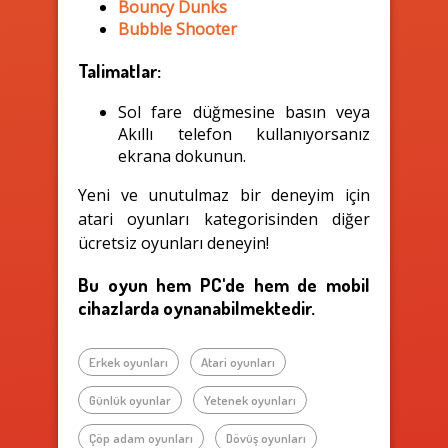
Bouncy Dunks
Bubble Shooter
Talimatlar:
Sol fare düğmesine basın veya
Akıllı telefon kullanıyorsanız
ekrana dokunun.
Yeni ve unutulmaz bir deneyim için
atari oyunları kategorisinden diğer
ücretsiz oyunları deneyin!
Bu oyun hem PC'de hem de mobil
cihazlarda oynanabilmektedir.
Erkek oyunları
Atari oyunları
Günlük oyunlar
Yetenek oyunları
Çöp adam oyunları
Dövüş oyunları