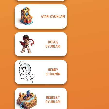
ATARI OYUNLARI
DÖVÜŞ
OYUNLARI
HENRY
STICKMIN
BISIKLET
OYUNLARI