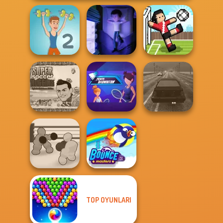
Muscle Clicker 2
Cursed Dreams
Soccer Random
Super Soccer
Noggins
Power
Christmas
Badminton
Highway Traffic
TOP OYUNLARI
Boxing Gang
Stars
Bouncemasters