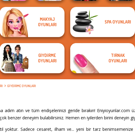
School
MAKYAJ
SPA OYUNLARI
Popularity
Samurai Spirit
Cyberpunk
OYUNLARI
Challenge
Greek Gods
Legacy of Honor
Shieldmaidens
GIYDIRME
TIRNAK
OYUNLARI
OYUNLARI
RI
GIYDIRME OYUNLARI
 adım atın ve tüm endişelerinizi geride bırakın! Eniyioyunlar.com ü
ok benzer deneyim bulabilirsiniz. Hemen en iyilerden birini deneyin gi
til yoktur. Sadece cesaret, ilham ve... yeni bir tarz benimsemenize