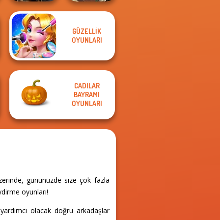
GÜZELLIK
Norse
Manga Creator -
OYUNLARI
Goddesses
Fantasy World...
CADILAR
BAYRAMI
OYUNLARI
zerinde, gününüzde size çok fazla
ydirme oyunları!
 yardımcı olacak doğru arkadaşlar