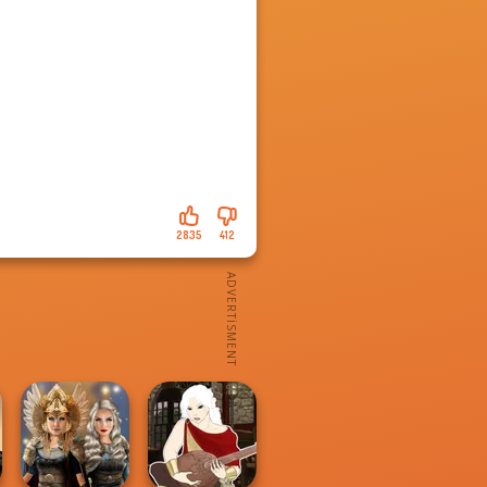
2835
412