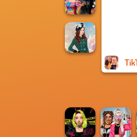
Folklore Fashion
Spin The Bottle
Style Exchange...
Tik
Kate Middleton