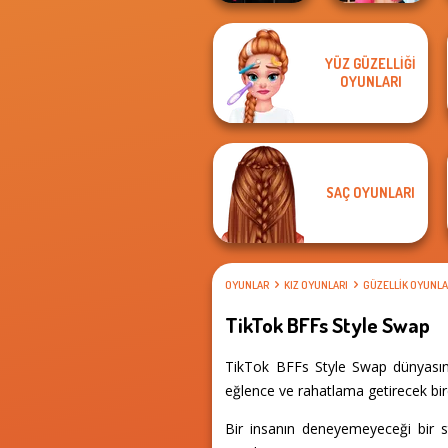
YÜZ GÜZELLIĞI
Urban Glam
BFFs Vs Bullies:
OYUNLARI
Warriors
Fashion Rival...
SAÇ OYUNLARI
OYUNLAR
KIZ OYUNLARI
GÜZELLIK OYUNLA
TikTok BFFs Style Swap
TikTok BFFs Style Swap dünyasına
eğlence ve rahatlama getirecek birç
Bir insanın deneyemeyeceği bir s