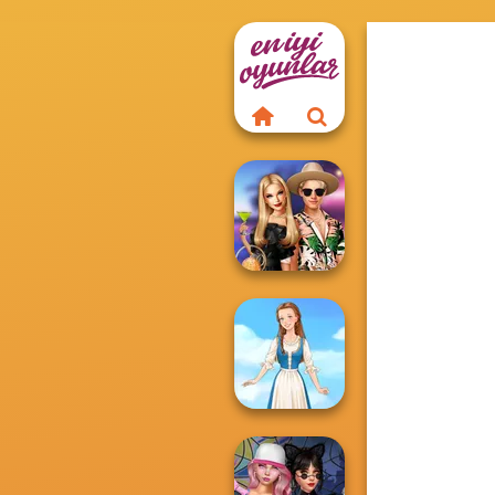
BFFs' Birthday
Bash For Babs