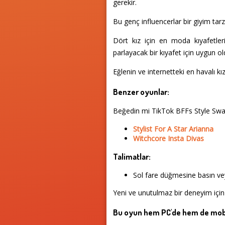
gerekir.
Bu genç influencerlar bir giyim ta
Dört kız için en moda kıyafetle
parlayacak bir kıyafet için uygun
Eğlenin ve internetteki en havalı kız
Benzer oyunlar:
Beğedin mi TikTok BFFs Style Swa
Stylist For A Star Arianna
Witchcore Insta Divas
Talimatlar:
Sol fare düğmesine basın vey
Yeni ve unutulmaz bir deneyim için
Bu oyun hem PC'de hem de mobi