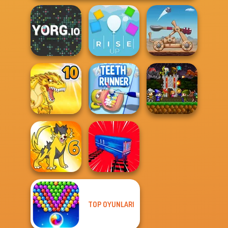
YORG.io
Rise Up
Clash of Stone
Mini Guardians
Dynamons 10
Teeth Runner
Castle Defense
TOP OYUNLARI
Dynamons 6
Train Drift