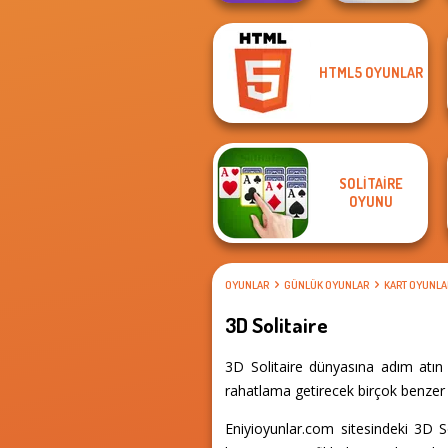
HTML5 OYUNLAR
Merge 2048 Gun
KrisMas Mahjong
Rush
2
SOLITAIRE
OYUNU
OYUNLAR
GÜNLÜK OYUNLAR
KART OYUNLA
3D Solitaire
3D Solitaire dünyasına adım atın 
rahatlama getirecek birçok benzer d
Eniyioyunlar.com sitesindeki 3D 