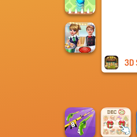
Champion
Bouncing Chick
3D 
Cooking Frenzy