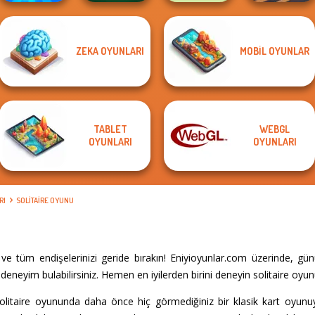
ZEKA OYUNLARI
MOBIL OYUNLAR
Worm Out: Brain
Solitaire
Teaser Games
Klondike
State Connect
4x4 Offroader
TABLET
WEBGL
OYUNLARI
OYUNLARI
RI
SOLITAIRE OYUNU
ve tüm endişelerinizi geride bırakın! Eniyioyunlar.com üzerinde, g
eneyim bulabilirsiniz. Hemen en iyilerden birini deneyin solitaire oyun
Solitaire oyununda daha önce hiç görmediğiniz bir klasik kart oyunu