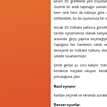
kesen 3D grafiklerle yeni boyutlar
Gizemli bir antik tapınağın sınırlar
hem renk hem de rütbeye göre As't
istiflenebilir, bu da oyununuza bir s
Ancak 3D Solitaire yalnızca görsell
tarzda oynamanıza olanak tanıyan i
arasında geçiş yapma seçeneğiyle
Yaptığınız her hareketin rahat v
deneyimli bir Solitaire tutkunu ol
şekilde tasarlanmıştır.
Şimdi geriye şu soru kalıyor: Yükse
kendinize meydan okuyun. Kendini
yolculuğuna çıkın.
Nasıl oynanır
Kartları seçmek ve ekranda sürükle
Benzer oyunlar: