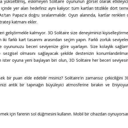
a yükseltilmiş, eskimeyen Solitaire oyununun görsel olarak etkileyici 
ı içinde yer alan hedefiniz aynı kalıyor: tüm kartları titizlikle dört tem
an Papaz'a doğru sıralanmalıdır. Oyun alanında, kartlar renkleri d
trateji katmanı ekler.
eri geliştirmekle kalmıyor. 3D Solitaire size deneyiminizi kişiselleştir
ki farklı kart tasarımı arasından seçim yapın. Farklı zorluk seviyeler
 oyununuzu beceri seviyenize göre uyarlayın. Size kolaylık sağlamak
e sezgisel olmasını sağlayacak şekilde destenizin konumlandırılması
un ister oyuna yeni başlayan biri olun, 3D Solitaire her beceri seviy
k bir puan elde edebilir misiniz? Solitaire'in zamansız çekiciliğini 3
zi antik bir tapınağın büyüleyici atmosferine bırakın ve Eniyioyunl
mek için farenin sol düğmesini kullanın. Mobil bir cihazdan oynuyorsa