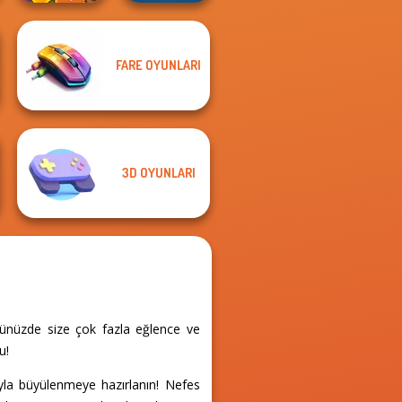
FARE OYUNLARI
Tropical Cubes
2048
Wordmeister
3D OYUNLARI
ününüzde size çok fazla eğlence ve
u!
yla büyülenmeye hazırlanın! Nefes