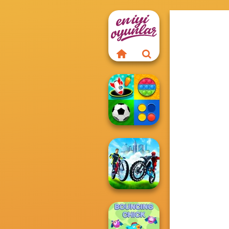
Mind Games for
2-3-4 Player
City Bike Racing