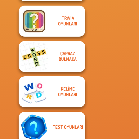
TRIVIA
OYUNLARI
ÇAPRAZ
BULMACA
KELIME
OYUNLARI
TEST OYUNLARI