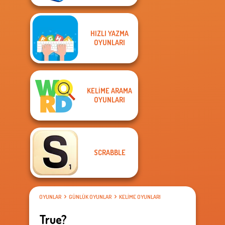
HIZLI YAZMA
OYUNLARI
KELIME ARAMA
OYUNLARI
SCRABBLE
OYUNLAR
GÜNLÜK OYUNLAR
KELIME OYUNLARI
True?