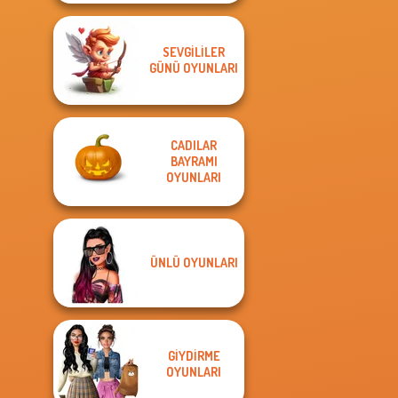
SEVGILILER
GÜNÜ OYUNLARI
CADILAR
BAYRAMI
OYUNLARI
ÜNLÜ OYUNLARI
GIYDIRME
OYUNLARI