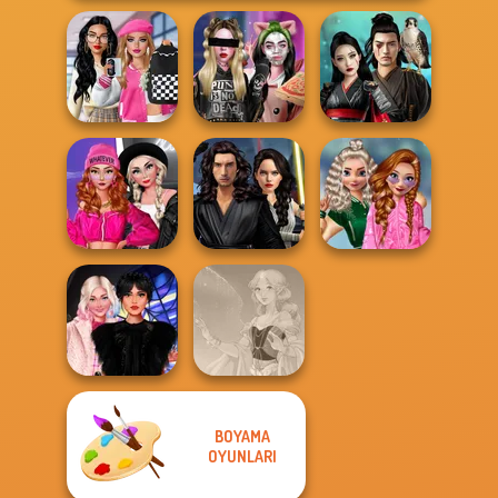
Bab's Back to
School Style
Billie's Weekly
Samurai Spirit
Cha...
Planner
Legacy of Honor
Fashion Wars
Star Wars
School
Monochrome Vs
Interstellar
Popularity
Rai...
Romance
Challenge
BOYAMA
Wednesday
OYUNLARI
Besties Fun Day
Faithful Elf