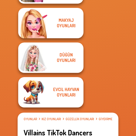
MAKYAJ
OYUNLARI
DÜĞÜN
OYUNLARI
EVCIL HAYVAN
OYUNLARI
OYUNLAR
KIZ OYUNLARI
GÜZELLIK OYUNLARI
GIYDIRME OYUNLARI
Villains TikTok Dancers