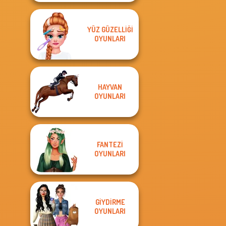
YÜZ GÜZELLIĞI
OYUNLARI
HAYVAN
OYUNLARI
FANTEZI
OYUNLARI
GIYDIRME
OYUNLARI