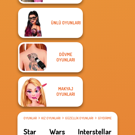
ÜNLÜ OYUNLARI
DÖVME
OYUNLARI
MAKYAJ
OYUNLARI
OYUNLAR
KIZ OYUNLARI
GÜZELLIK OYUNLARI
GIYDIRME OYUNLARI
Star Wars Interstellar