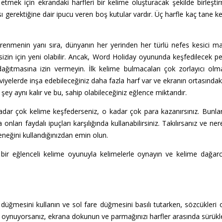
etmek için ekrandaki harfleri bir kelime oluşturacak şekilde birleştir
 gerektiğine dair ipucu veren boş kutular vardır. Üç harfle kaç tane k
nmenin yanı sıra, dünyanın her yerinden her türlü nefes kesici man
e sizin için yeni olabilir. Ancak, Word Holiday oyununda keşfedilecek p
dağıtmasına izin vermeyin. İlk kelime bulmacaları çok zorlayıcı ol
iyelerde inşa edebileceğiniz daha fazla harf var ve ekranın ortasında
 şey aynı kalır ve bu, sahip olabileceğiniz eğlence miktarıdır.
ar çok kelime keşfederseniz, o kadar çok para kazanırsınız. Bunlar s
ları faydalı ipuçları karşılığında kullanabilirsiniz. Takılırsanız ve ne
eneğini kullandığınızdan emin olun.
bir eğlenceli kelime oyunuyla kelimelerle oynayın ve kelime dağarc
 düğmesini kullanın ve sol fare düğmesini basılı tutarken, sözcükleri o
an oynuyorsanız, ekrana dokunun ve parmağınızı harfler arasında sürükl