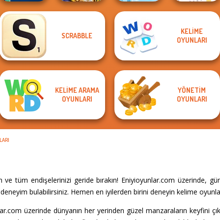
KELIME
SCRABBLE
Words With Prof.
Words From
Word Search
OYUNLARI
Word Hunt
Wisely
Words: Sea
Puzzle
KELIME ARAMA
YÖNETIM
OYUNLARI
OYUNLARI
LARI
ve tüm endişelerinizi geride bırakın! Eniyioyunlar.com üzerinde, g
eneyim bulabilirsiniz. Hemen en iyilerden birini deneyin kelime oyunlar
r.com üzerinde dünyanın her yerinden güzel manzaraların keyfini çıkar