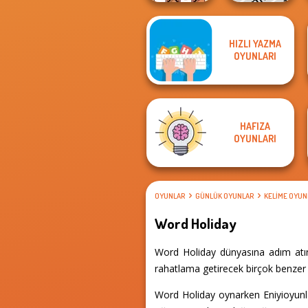
HIZLI YAZMA
OMG Word
OYUNLARI
Rainbow
Phrasle Master
HAFIZA
OYUNLARI
OYUNLAR
GÜNLÜK OYUNLAR
KELIME OYUN
Word Holiday
Word Holiday dünyasına adım atın 
rahatlama getirecek birçok benzer d
Word Holiday oynarken Eniyioyunla