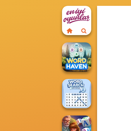
Word Haven
Word Search