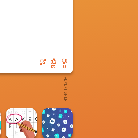
177
83