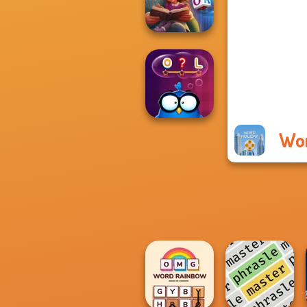
Universe 2
Word Scramble:
Family Tales
Wor
Words with Owl