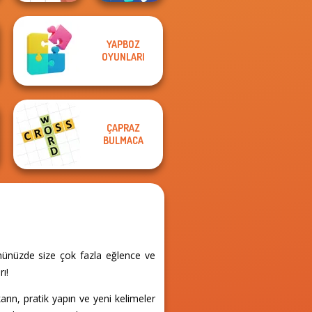
YAPBOZ
OYUNLARI
Letters Match
Words Match
ÇAPRAZ
BULMACA
ününüzde size çok fazla eğlence ve
ı!
ın, pratik yapın ve yeni kelimeler