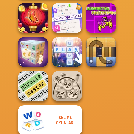
Cryptogram:
Geometry Dash:
Bubble Shooter
Word Brain
FreezeNova
Butterfly
Puzzle
Game
Mystic Mahjong
Bubble Letters
Free the Ball
KELIME
OYUNLARI
Phrasle Master
Protect My Dog 3