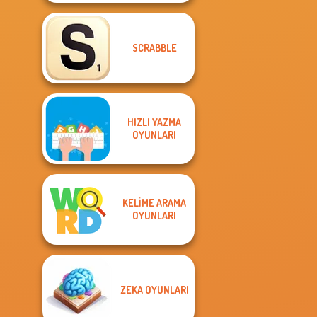
SCRABBLE
HIZLI YAZMA
OYUNLARI
KELIME ARAMA
OYUNLARI
ZEKA OYUNLARI