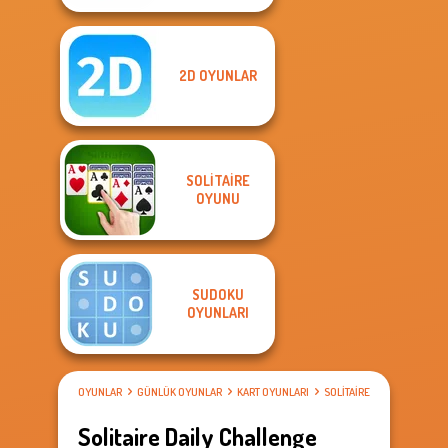
2D OYUNLAR
SOLITAIRE
OYUNU
SUDOKU
OYUNLARI
OYUNLAR
GÜNLÜK OYUNLAR
KART OYUNLARI
SOLITAIRE OYUNU
Solitaire Daily Challenge