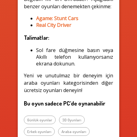
benzer oyunları denemekten çekinme:
Agame: Stunt Cars
Real City Driver
Talimatlar:
Sol fare düğmesine basın veya
Akıllı telefon kullanıyorsanız
ekrana dokunun.
Yeni ve unutulmaz bir deneyim için
araba oyunları kategorisinden diğer
ücretsiz oyunları deneyin!
Bu oyun sadece PC'de oynanabilir
Günlük oyunlar
3D Oyunları
Erkek oyunları
Araba oyunları