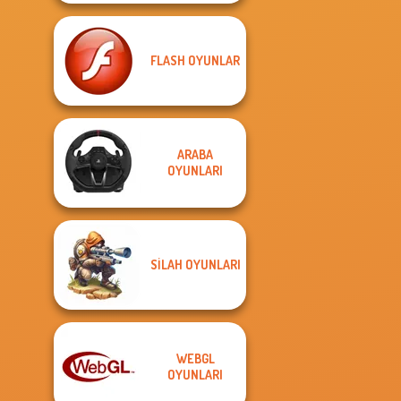
FLASH OYUNLAR
ARABA
OYUNLARI
SILAH OYUNLARI
WEBGL
OYUNLARI