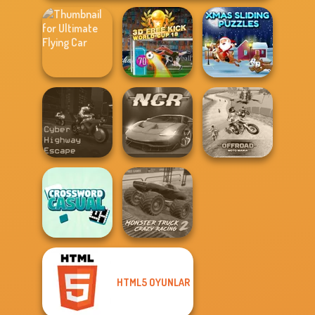
Ultimate Flying
3D Free Kick
Xmas Sliding
Car
World Cup 18
Puzzles
Cyber Highway
Offroad Moto
Escape
Night City Racing
Mania
HTML5 OYUNLAR
Casual
Monster Truck
Crossword
Crazy Racing 2