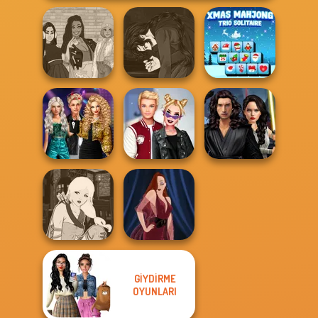
Manga Creator
The Fly Squad:
Vampire Hunter
Xmas Mahjong
#squadgoals
P...
Trio Solitaire
Party Crashers
Star Wars
Ex-Boyfriend
Kiss, Marry, Hate
Interstellar
Ed...
Challenge
Romance
GIYDIRME
Manga Creator -
OYUNLARI
Fantasy World...
Pin-up Jessica