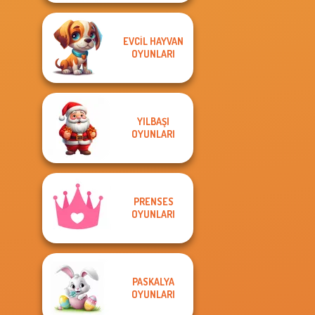
EVCIL HAYVAN
OYUNLARI
YILBAŞI
OYUNLARI
PRENSES
OYUNLARI
PASKALYA
OYUNLARI