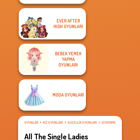
EVER AFTER
HIGH OYUNLARI
BEBEK YEMEK
YAPMA
OYUNLARI
MODA OYUNLARI
OYUNLAR
KIZ OYUNLARI
GÜZELLIK OYUNLARI
GIYDIRME OYUNLARI
All The Single Ladies