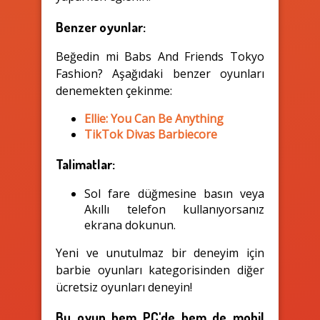
Benzer oyunlar:
Beğedin mi Babs And Friends Tokyo
Fashion? Aşağıdaki benzer oyunları
denemekten çekinme:
Ellie: You Can Be Anything
TikTok Divas Barbiecore
Talimatlar:
Sol fare düğmesine basın veya
Akıllı telefon kullanıyorsanız
ekrana dokunun.
Yeni ve unutulmaz bir deneyim için
barbie oyunları kategorisinden diğer
ücretsiz oyunları deneyin!
Bu oyun hem PC'de hem de mobil