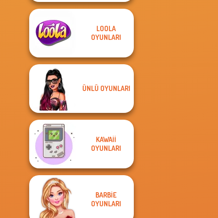
LOOLA
OYUNLARI
ÜNLÜ OYUNLARI
KAWAII
OYUNLARI
BARBIE
OYUNLARI